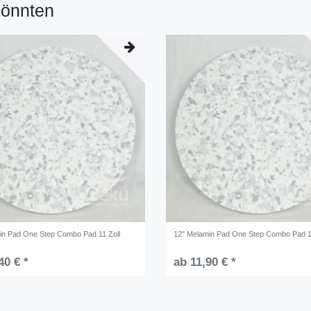
könnten
in Pad One Step Combo Pad 11 Zoll
12" Melamin Pad One Step Combo Pad 1
40 € *
ab 11,90 € *