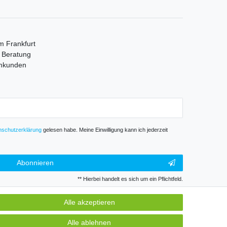
m Frankfurt
e Beratung
mmkunden
­schutz­erklärung
gelesen habe. Meine Einwilligung kann ich jederzeit
Abonnieren
** Hierbei handelt es sich um ein Pflichtfeld.
Alle akzeptieren
GB
Kontakt
Alle ablehnen