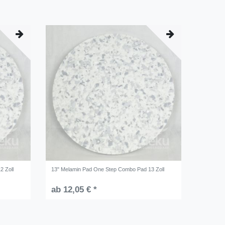
2 Zoll
13" Melamin Pad One Step Combo Pad 13 Zoll
ab 12,05 € *