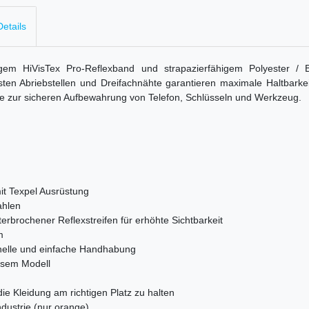
etails
em HiVisTex Pro-Reflexband und strapazierfähigem Polyester / Ba
en Abriebstellen und Dreifachnähte garantieren maximale Haltbarkei
he zur sicheren Aufbewahrung von Telefon, Schlüsseln und Werkzeug.
t Texpel Ausrüstung
ahlen
terbrochener Reflexstreifen für erhöhte Sichtbarkeit
m
hnelle und einfache Handhabung
iesem Modell
ie Kleidung am richtigen Platz zu halten
dustrie (nur orange)