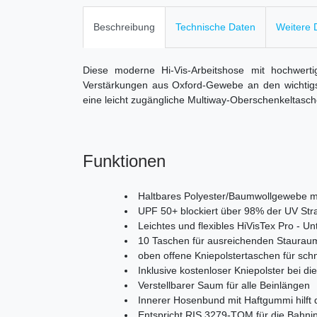
Beschreibung
Technische Daten
Weitere D
Diese moderne Hi-Vis-Arbeitshose mit hochwertig
Verstärkungen aus Oxford-Gewebe an den wichtigst
eine leicht zugängliche Multiway-Oberschenkeltasc
Funktionen
Haltbares Polyester/Baumwollgewebe mi
UPF 50+ blockiert über 98% der UV Str
Leichtes und flexibles HiVisTex Pro - Un
10 Taschen für ausreichenden Staurau
oben offene Kniepolstertaschen für sc
Inklusive kostenloser Kniepolster bei d
Verstellbarer Saum für alle Beinlängen
Innerer Hosenbund mit Haftgummi hilft d
Entspricht RIS 3279-TOM für die Bahnin