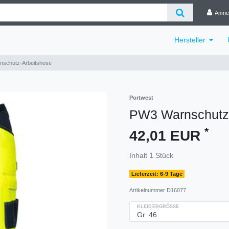
Anme
Hersteller
schutz-Arbeitshose
Portwest
PW3 Warnschutz-
*
42,01 EUR
Inhalt
1
Stück
Lieferzeit: 6-9 Tage
Artikelnummer
D16077
KLEIDERGRÖSSE