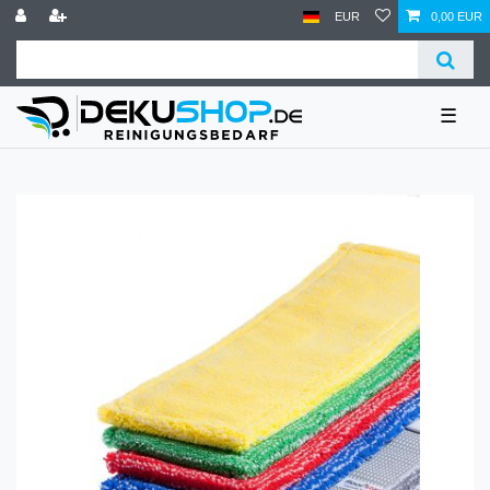
EUR
0,00 EUR
☰