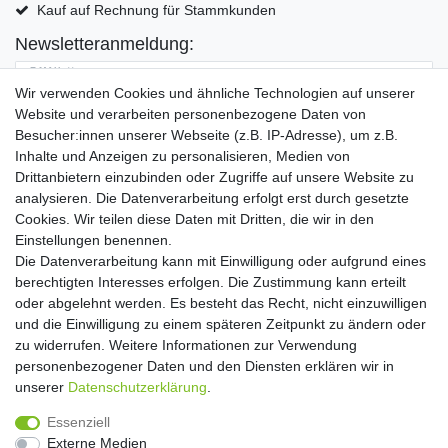
Kauf auf Rechnung für Stammkunden
Newsletteranmeldung:
E-MAIL **
Wir verwenden Cookies und ähnliche Technologien auf unserer
Website und verarbeiten personenbezogene Daten von
Hiermit bestätige ich, dass ich die
Daten­schutz­erklärung
gelesen habe. Meine
Besucher:innen unserer Webseite (z.B. IP-Adresse), um z.B.
Einwilligung kann ich jederzeit widerrufen.**
Inhalte und Anzeigen zu personalisieren, Medien von
Drittanbietern einzubinden oder Zugriffe auf unsere Website zu
Abonnieren
analysieren. Die Datenverarbeitung erfolgt erst durch gesetzte
Cookies. Wir teilen diese Daten mit Dritten, die wir in den
** Hierbei handelt es sich um ein Pflichtfeld.
Einstellungen benennen.
Die Datenverarbeitung kann mit Einwilligung oder aufgrund eines
Widerrufs­recht
Widerrufs­formular
Impressum
berechtigten Interesses erfolgen. Die Zustimmung kann erteilt
oder abgelehnt werden. Es besteht das Recht, nicht einzuwilligen
und die Einwilligung zu einem späteren Zeitpunkt zu ändern oder
Daten­schutz­erklärung
AGB
Kontakt
zu widerrufen. Weitere Informationen zur Verwendung
personenbezogener Daten und den Diensten erklären wir in
unserer
Daten­schutz­erklärung
.
Copyright 2016 | Dekushop.de | Alle Rechte vorbehalten. |
Essenziell
Angebote gelten nur für Industrie, Handel, Handwerk und
Externe Medien