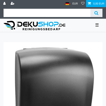
EUR
0,00 EUR
☰