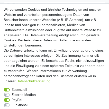
E-MAIL **
Wir verwenden Cookies und ähnliche Technologien auf unserer
Website und verarbeiten personenbezogene Daten von
Hiermit bestätige ich, dass ich die
Daten­schutz­erklärung
gelesen habe. Meine
Besucher:innen unserer Webseite (z.B. IP-Adresse), um z.B.
Einwilligung kann ich jederzeit widerrufen.**
Inhalte und Anzeigen zu personalisieren, Medien von
Drittanbietern einzubinden oder Zugriffe auf unsere Website zu
Abonnieren
analysieren. Die Datenverarbeitung erfolgt erst durch gesetzte
Cookies. Wir teilen diese Daten mit Dritten, die wir in den
** Hierbei handelt es sich um ein Pflichtfeld.
Einstellungen benennen.
Die Datenverarbeitung kann mit Einwilligung oder aufgrund eines
Widerrufs­recht
Widerrufs­formular
Impressum
berechtigten Interesses erfolgen. Die Zustimmung kann erteilt
oder abgelehnt werden. Es besteht das Recht, nicht einzuwilligen
und die Einwilligung zu einem späteren Zeitpunkt zu ändern oder
Daten­schutz­erklärung
AGB
Kontakt
zu widerrufen. Weitere Informationen zur Verwendung
personenbezogener Daten und den Diensten erklären wir in
unserer
Daten­schutz­erklärung
.
Copyright 2016 | Dekushop.de | Alle Rechte vorbehalten. |
Essenziell
Angebote gelten nur für Industrie, Handel, Handwerk und
Externe Medien
Gewerbe. Preise zzgl. gesetzl. Mwst.
PayPal
Funktional