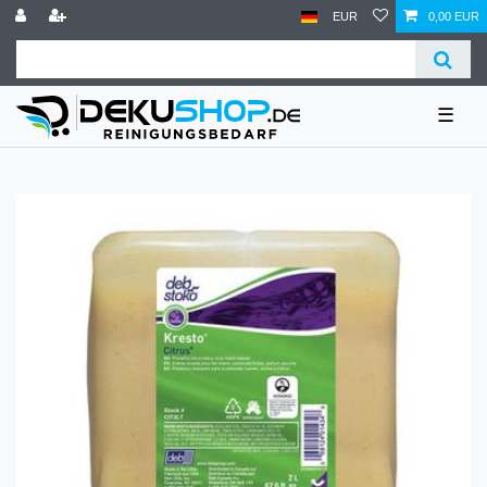
EUR
0,00 EUR
☰