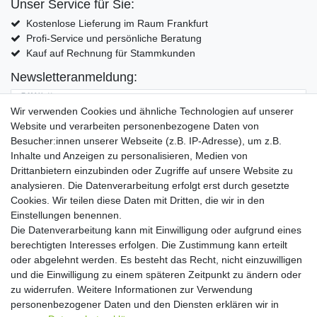
Unser Service für Sie:
Kostenlose Lieferung im Raum Frankfurt
Profi-Service und persönliche Beratung
Kauf auf Rechnung für Stammkunden
Newsletteranmeldung:
E-MAIL **
Wir verwenden Cookies und ähnliche Technologien auf unserer
Website und verarbeiten personenbezogene Daten von
Hiermit bestätige ich, dass ich die
Daten­schutz­erklärung
gelesen habe. Meine
Besucher:innen unserer Webseite (z.B. IP-Adresse), um z.B.
Einwilligung kann ich jederzeit widerrufen.**
Inhalte und Anzeigen zu personalisieren, Medien von
Drittanbietern einzubinden oder Zugriffe auf unsere Website zu
Abonnieren
analysieren. Die Datenverarbeitung erfolgt erst durch gesetzte
Cookies. Wir teilen diese Daten mit Dritten, die wir in den
** Hierbei handelt es sich um ein Pflichtfeld.
Einstellungen benennen.
Die Datenverarbeitung kann mit Einwilligung oder aufgrund eines
Widerrufs­recht
Widerrufs­formular
Impressum
berechtigten Interesses erfolgen. Die Zustimmung kann erteilt
oder abgelehnt werden. Es besteht das Recht, nicht einzuwilligen
und die Einwilligung zu einem späteren Zeitpunkt zu ändern oder
Daten­schutz­erklärung
AGB
Kontakt
zu widerrufen. Weitere Informationen zur Verwendung
personenbezogener Daten und den Diensten erklären wir in