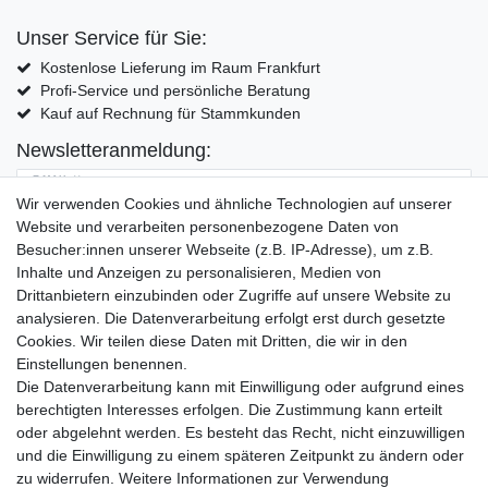
Unser Service für Sie:
Kostenlose Lieferung im Raum Frankfurt
Profi-Service und persönliche Beratung
Kauf auf Rechnung für Stammkunden
Newsletteranmeldung:
E-MAIL **
Wir verwenden Cookies und ähnliche Technologien auf unserer
Website und verarbeiten personenbezogene Daten von
Hiermit bestätige ich, dass ich die
Daten­schutz­erklärung
gelesen habe. Meine
Besucher:innen unserer Webseite (z.B. IP-Adresse), um z.B.
Einwilligung kann ich jederzeit widerrufen.**
Inhalte und Anzeigen zu personalisieren, Medien von
Drittanbietern einzubinden oder Zugriffe auf unsere Website zu
Abonnieren
analysieren. Die Datenverarbeitung erfolgt erst durch gesetzte
Cookies. Wir teilen diese Daten mit Dritten, die wir in den
** Hierbei handelt es sich um ein Pflichtfeld.
Einstellungen benennen.
Die Datenverarbeitung kann mit Einwilligung oder aufgrund eines
Widerrufs­recht
Widerrufs­formular
Impressum
berechtigten Interesses erfolgen. Die Zustimmung kann erteilt
oder abgelehnt werden. Es besteht das Recht, nicht einzuwilligen
und die Einwilligung zu einem späteren Zeitpunkt zu ändern oder
Daten­schutz­erklärung
AGB
Kontakt
zu widerrufen. Weitere Informationen zur Verwendung