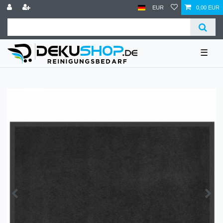
EUR
0,00 EUR
☰