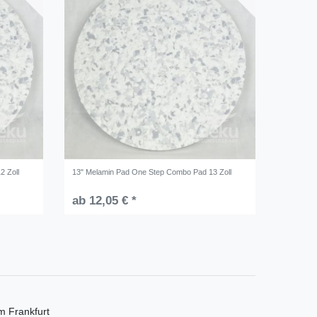
2 Zoll
13" Melamin Pad One Step Combo Pad 13 Zoll
ab 12,05 € *
m Frankfurt