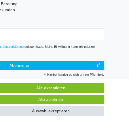
e Beratung
mmkunden
­schutz­erklärung
gelesen habe. Meine Einwilligung kann ich jederzeit
Abonnieren
** Hierbei handelt es sich um ein Pflichtfeld.
Alle akzeptieren
GB
Kontakt
Alle ablehnen
Auswahl akzeptieren
k und Gewerbe. Preise zzgl. gesetzl. Mwst.