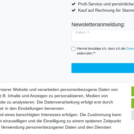
Profi-Service und persönlich
Kauf auf Rechnung für Sta
Newsletteranmeldung:
E-MAIL **
Hiermit bestätige ich, dass ich die
Daten
widerrufen.**
unserer Website und verarbeiten personenbezogene Daten von
.B. Inhalte und Anzeigen zu personalisieren, Medien von
Widerrufs­formular
Impressum
Daten­schutz­erklärung
A
ite zu analysieren. Die Datenverarbeitung erfolgt erst durch
 wir in den Einstellungen benennen.
nd eines berechtigten Interesses erfolgen. Die Zustimmung kann
chte vorbehalten. | Angebote gelten nur für Industrie, Handel, Handwer
t einzuwilligen und die Einwilligung zu einem späteren Zeitpunkt
zur Verwendung personenbezogener Daten und den Diensten