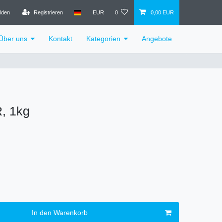
lden
Registrieren
EUR
0
0,00 EUR
Über uns
Kontakt
Kategorien
Angebote
R, 1kg
In den Warenkorb