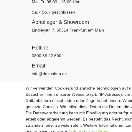
Mo.-Fr. 08:00 - 16:00 Uhr
Sa. - So. - geschlossen
Abhollager & Showroom
Lindleystr. 7, 60314 Frankfurt am Main
Hotline:
0800 55 22 600
Email:
info@dekushop.de
Wir verwenden Cookies und ähnliche Technologien auf 
Besucher:innen unserer Webseite (z.B. IP-Adresse), um z
Widerrufs­recht
Drittanbietern einzubinden oder Zugriffe auf unsere Webs
gesetzte Cookies. Wir teilen diese Daten mit Dritten, die
Die Datenverarbeitung kann mit Einwilligung oder aufgru
Copyright 2016 | Dekushop.de | Alle Re
erteilt oder abgelehnt werden. Es besteht das Recht, nich
zu ändern oder zu widerrufen. Weitere Informationen 
erklären wir in unserer
Daten­schutz­erklärung
.