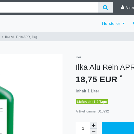
Anme
Hersteller
Ilka Alu Rein APR, 1kg
ilka
Ilka Alu Rein AP
*
18,75 EUR
Inhalt
1
Liter
Lieferzeit: 1-2 Tage
Artikelnummer
D13992