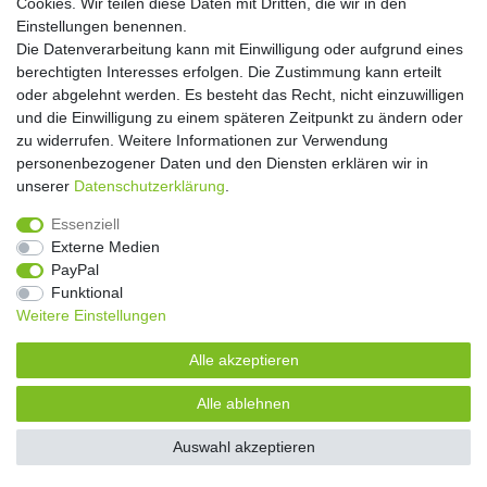
Cookies. Wir teilen diese Daten mit Dritten, die wir in den
** Hierbei handelt es sich um ein Pflichtfeld.
Einstellungen benennen.
Die Datenverarbeitung kann mit Einwilligung oder aufgrund eines
Widerrufs­recht
Widerrufs­formular
Impressum
berechtigten Interesses erfolgen. Die Zustimmung kann erteilt
oder abgelehnt werden. Es besteht das Recht, nicht einzuwilligen
und die Einwilligung zu einem späteren Zeitpunkt zu ändern oder
Daten­schutz­erklärung
AGB
Kontakt
zu widerrufen. Weitere Informationen zur Verwendung
personenbezogener Daten und den Diensten erklären wir in
unserer
Daten­schutz­erklärung
.
Copyright 2016 | Dekushop.de | Alle Rechte vorbehalten. |
Essenziell
Angebote gelten nur für Industrie, Handel, Handwerk und
Externe Medien
Gewerbe. Preise zzgl. gesetzl. Mwst.
PayPal
Funktional
Weitere Einstellungen
Widerrufs­recht
Widerrufs­formular
Impressum
Alle akzeptieren
Daten­schutz­erklärung
AGB
Kontakt
Alle ablehnen
Auswahl akzeptieren