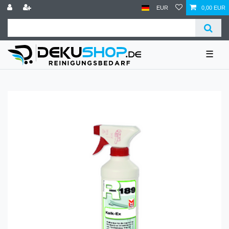
EUR
0,00 EUR
☰