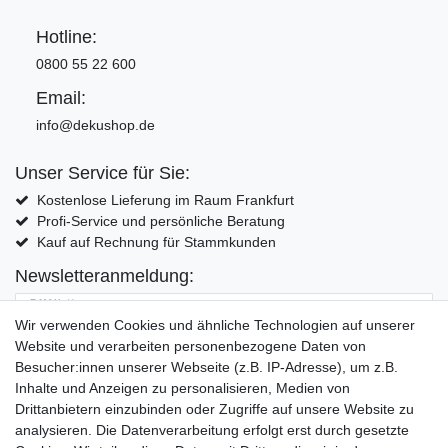
Hotline:
0800 55 22 600
Email:
info@dekushop.de
Unser Service für Sie:
Kostenlose Lieferung im Raum Frankfurt
Profi-Service und persönliche Beratung
Kauf auf Rechnung für Stammkunden
Newsletteranmeldung:
E-MAIL **
Wir verwenden Cookies und ähnliche Technologien auf unserer
Website und verarbeiten personenbezogene Daten von
Hiermit bestätige ich, dass ich die
Daten­schutz­erklärung
gelesen habe. Meine
Besucher:innen unserer Webseite (z.B. IP-Adresse), um z.B.
Einwilligung kann ich jederzeit widerrufen.**
Inhalte und Anzeigen zu personalisieren, Medien von
Drittanbietern einzubinden oder Zugriffe auf unsere Website zu
Abonnieren
analysieren. Die Datenverarbeitung erfolgt erst durch gesetzte