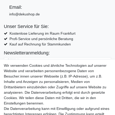
Email:
info@dekushop.de
Unser Service für Sie:
Kostenlose Lieferung im Raum Frankfurt
Profi-Service und persönliche Beratung
Kauf auf Rechnung für Stammkunden
Newsletteranmeldung:
E-MAIL **
Wir verwenden Cookies und ähnliche Technologien auf unserer
Website und verarbeiten personenbezogene Daten von
Hiermit bestätige ich, dass ich die
Daten­schutz­erklärung
gelesen habe. Meine
Besucher:innen unserer Webseite (z.B. IP-Adresse), um z.B.
Einwilligung kann ich jederzeit widerrufen.**
Inhalte und Anzeigen zu personalisieren, Medien von
Drittanbietern einzubinden oder Zugriffe auf unsere Website zu
Abonnieren
analysieren. Die Datenverarbeitung erfolgt erst durch gesetzte
Cookies. Wir teilen diese Daten mit Dritten, die wir in den
** Hierbei handelt es sich um ein Pflichtfeld.
Einstellungen benennen.
Die Datenverarbeitung kann mit Einwilligung oder aufgrund eines
Widerrufs­recht
Widerrufs­formular
Impressum
berechtigten Interesses erfolgen. Die Zustimmung kann erteilt