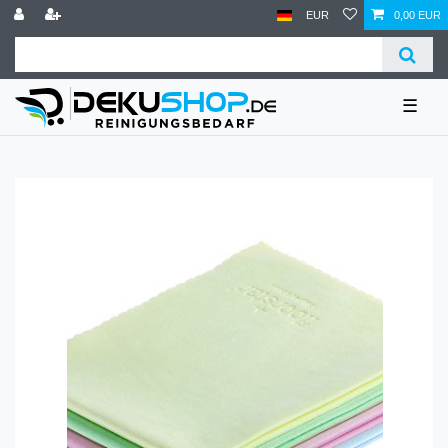
EUR
0,00 EUR
☰