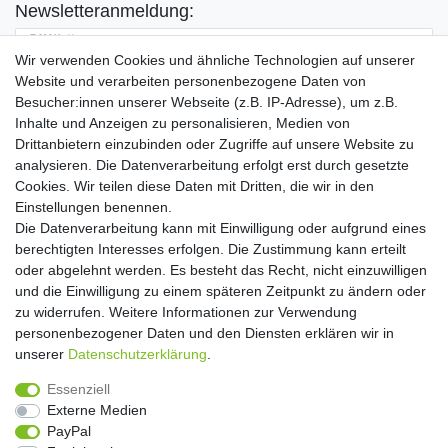
Newsletteranmeldung:
E-MAIL **
Wir verwenden Cookies und ähnliche Technologien auf unserer
Website und verarbeiten personenbezogene Daten von
Hiermit bestätige ich, dass ich die
Daten­schutz­erklärung
gelesen habe. Meine
Besucher:innen unserer Webseite (z.B. IP-Adresse), um z.B.
Einwilligung kann ich jederzeit widerrufen.**
Inhalte und Anzeigen zu personalisieren, Medien von
Drittanbietern einzubinden oder Zugriffe auf unsere Website zu
Abonnieren
analysieren. Die Datenverarbeitung erfolgt erst durch gesetzte
Cookies. Wir teilen diese Daten mit Dritten, die wir in den
** Hierbei handelt es sich um ein Pflichtfeld.
Einstellungen benennen.
Die Datenverarbeitung kann mit Einwilligung oder aufgrund eines
Widerrufs­recht
Widerrufs­formular
Impressum
berechtigten Interesses erfolgen. Die Zustimmung kann erteilt
oder abgelehnt werden. Es besteht das Recht, nicht einzuwilligen
und die Einwilligung zu einem späteren Zeitpunkt zu ändern oder
Daten­schutz­erklärung
AGB
Kontakt
zu widerrufen. Weitere Informationen zur Verwendung
personenbezogener Daten und den Diensten erklären wir in
unserer
Daten­schutz­erklärung
.
Copyright 2016 | Dekushop.de | Alle Rechte vorbehalten. |
Essenziell
Angebote gelten nur für Industrie, Handel, Handwerk und
Externe Medien
Gewerbe. Preise zzgl. gesetzl. Mwst.
PayPal