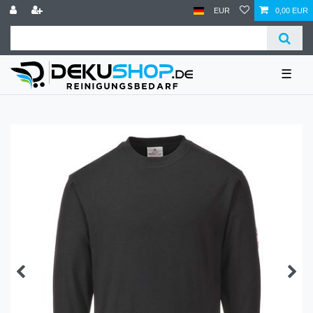
EUR
0,00 EUR
☰