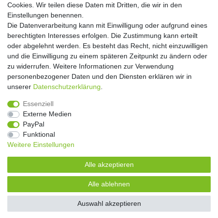
Cookies. Wir teilen diese Daten mit Dritten, die wir in den
** Hierbei handelt es sich um ein Pflichtfeld.
Einstellungen benennen.
Die Datenverarbeitung kann mit Einwilligung oder aufgrund eines
Widerrufs­recht
Widerrufs­formular
Impressum
berechtigten Interesses erfolgen. Die Zustimmung kann erteilt
oder abgelehnt werden. Es besteht das Recht, nicht einzuwilligen
und die Einwilligung zu einem späteren Zeitpunkt zu ändern oder
Daten­schutz­erklärung
AGB
Kontakt
zu widerrufen. Weitere Informationen zur Verwendung
personenbezogener Daten und den Diensten erklären wir in
unserer
Daten­schutz­erklärung
.
Copyright 2016 | Dekushop.de | Alle Rechte vorbehalten. |
Essenziell
Angebote gelten nur für Industrie, Handel, Handwerk und
Externe Medien
Gewerbe. Preise zzgl. gesetzl. Mwst.
PayPal
Funktional
Weitere Einstellungen
Widerrufs­recht
Widerrufs­formular
Impressum
Alle akzeptieren
Daten­schutz­erklärung
AGB
Kontakt
Alle ablehnen
Auswahl akzeptieren