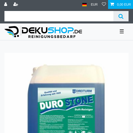
EUR
0,00 EUR
☰