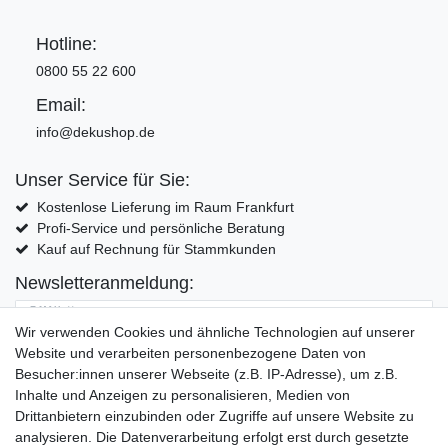
Hotline:
0800 55 22 600
Email:
info@dekushop.de
Unser Service für Sie:
Kostenlose Lieferung im Raum Frankfurt
Profi-Service und persönliche Beratung
Kauf auf Rechnung für Stammkunden
Newsletteranmeldung:
E-MAIL **
Wir verwenden Cookies und ähnliche Technologien auf unserer
Website und verarbeiten personenbezogene Daten von
Hiermit bestätige ich, dass ich die
Daten­schutz­erklärung
gelesen habe. Meine
Besucher:innen unserer Webseite (z.B. IP-Adresse), um z.B.
Einwilligung kann ich jederzeit widerrufen.**
Inhalte und Anzeigen zu personalisieren, Medien von
Drittanbietern einzubinden oder Zugriffe auf unsere Website zu
Abonnieren
analysieren. Die Datenverarbeitung erfolgt erst durch gesetzte