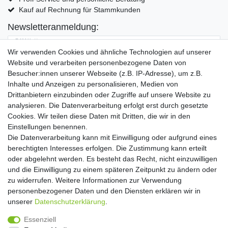
Kauf auf Rechnung für Stammkunden
Newsletteranmeldung:
E-MAIL **
Wir verwenden Cookies und ähnliche Technologien auf unserer
Website und verarbeiten personenbezogene Daten von
Hiermit bestätige ich, dass ich die
Daten­schutz­erklärung
gelesen habe. Meine
Besucher:innen unserer Webseite (z.B. IP-Adresse), um z.B.
Einwilligung kann ich jederzeit widerrufen.**
Inhalte und Anzeigen zu personalisieren, Medien von
Drittanbietern einzubinden oder Zugriffe auf unsere Website zu
Abonnieren
analysieren. Die Datenverarbeitung erfolgt erst durch gesetzte
Cookies. Wir teilen diese Daten mit Dritten, die wir in den
** Hierbei handelt es sich um ein Pflichtfeld.
Einstellungen benennen.
Die Datenverarbeitung kann mit Einwilligung oder aufgrund eines
Widerrufs­recht
Widerrufs­formular
Impressum
berechtigten Interesses erfolgen. Die Zustimmung kann erteilt
oder abgelehnt werden. Es besteht das Recht, nicht einzuwilligen
und die Einwilligung zu einem späteren Zeitpunkt zu ändern oder
Daten­schutz­erklärung
AGB
Kontakt
zu widerrufen. Weitere Informationen zur Verwendung
personenbezogener Daten und den Diensten erklären wir in
unserer
Daten­schutz­erklärung
.
Copyright 2016 | Dekushop.de | Alle Rechte vorbehalten. |
Essenziell
Angebote gelten nur für Industrie, Handel, Handwerk und