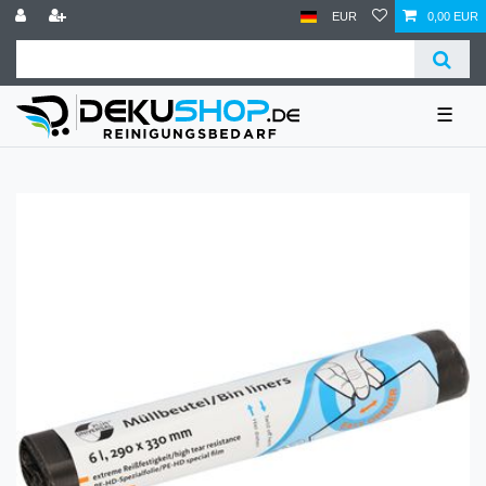
EUR
0,00 EUR
☰