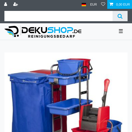
EUR
0,00 EUR
☰