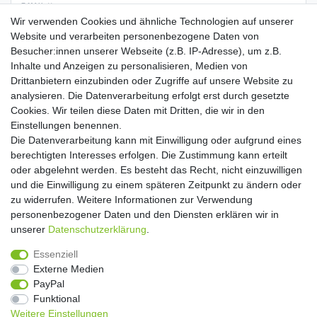
E-MAIL **
Wir verwenden Cookies und ähnliche Technologien auf unserer
Website und verarbeiten personenbezogene Daten von
Hiermit bestätige ich, dass ich die
Daten­schutz­erklärung
gelesen habe. Meine
Besucher:innen unserer Webseite (z.B. IP-Adresse), um z.B.
Einwilligung kann ich jederzeit widerrufen.**
Inhalte und Anzeigen zu personalisieren, Medien von
Drittanbietern einzubinden oder Zugriffe auf unsere Website zu
Abonnieren
analysieren. Die Datenverarbeitung erfolgt erst durch gesetzte
Cookies. Wir teilen diese Daten mit Dritten, die wir in den
** Hierbei handelt es sich um ein Pflichtfeld.
Einstellungen benennen.
Die Datenverarbeitung kann mit Einwilligung oder aufgrund eines
Widerrufs­recht
Widerrufs­formular
Impressum
berechtigten Interesses erfolgen. Die Zustimmung kann erteilt
oder abgelehnt werden. Es besteht das Recht, nicht einzuwilligen
und die Einwilligung zu einem späteren Zeitpunkt zu ändern oder
Daten­schutz­erklärung
AGB
Kontakt
zu widerrufen. Weitere Informationen zur Verwendung
personenbezogener Daten und den Diensten erklären wir in
unserer
Daten­schutz­erklärung
.
Copyright 2016 | Dekushop.de | Alle Rechte vorbehalten. |
Essenziell
Angebote gelten nur für Industrie, Handel, Handwerk und
Externe Medien
Gewerbe. Preise zzgl. gesetzl. Mwst.
PayPal
Funktional
Weitere Einstellungen