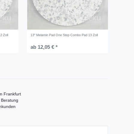
2 Zoll
13" Melamin Pad One Step Combo Pad 13 Zoll
ab 12,05 € *
m Frankfurt
e Beratung
mmkunden