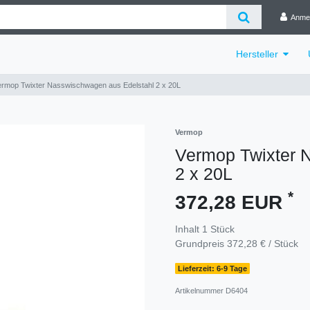
Anme
Hersteller
ermop Twixter Nasswischwagen aus Edelstahl 2 x 20L
Vermop
Vermop Twixter 
2 x 20L
*
372,28 EUR
Inhalt
1
Stück
Grundpreis
372,28 € / Stück
Lieferzeit: 6-9 Tage
Artikelnummer
D6404