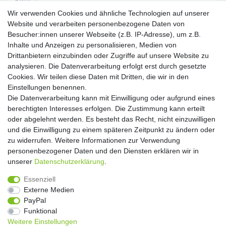
E-MAIL **
Wir verwenden Cookies und ähnliche Technologien auf unserer
Website und verarbeiten personenbezogene Daten von
Hiermit bestätige ich, dass ich die
Daten­schutz­erklärung
gelesen habe. Meine
Besucher:innen unserer Webseite (z.B. IP-Adresse), um z.B.
Einwilligung kann ich jederzeit widerrufen.**
Inhalte und Anzeigen zu personalisieren, Medien von
Drittanbietern einzubinden oder Zugriffe auf unsere Website zu
Abonnieren
analysieren. Die Datenverarbeitung erfolgt erst durch gesetzte
Cookies. Wir teilen diese Daten mit Dritten, die wir in den
** Hierbei handelt es sich um ein Pflichtfeld.
Einstellungen benennen.
Die Datenverarbeitung kann mit Einwilligung oder aufgrund eines
Widerrufs­recht
Widerrufs­formular
Impressum
berechtigten Interesses erfolgen. Die Zustimmung kann erteilt
oder abgelehnt werden. Es besteht das Recht, nicht einzuwilligen
und die Einwilligung zu einem späteren Zeitpunkt zu ändern oder
Daten­schutz­erklärung
AGB
Kontakt
zu widerrufen. Weitere Informationen zur Verwendung
personenbezogener Daten und den Diensten erklären wir in
unserer
Daten­schutz­erklärung
.
Copyright 2016 | Dekushop.de | Alle Rechte vorbehalten. |
Essenziell
Angebote gelten nur für Industrie, Handel, Handwerk und
Externe Medien
Gewerbe. Preise zzgl. gesetzl. Mwst.
PayPal
Funktional
Weitere Einstellungen
Widerrufs­recht
Widerrufs­formular
Impressum