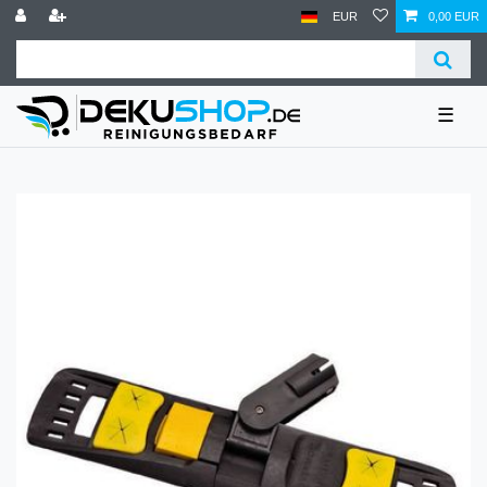
EUR
0,00 EUR
☰