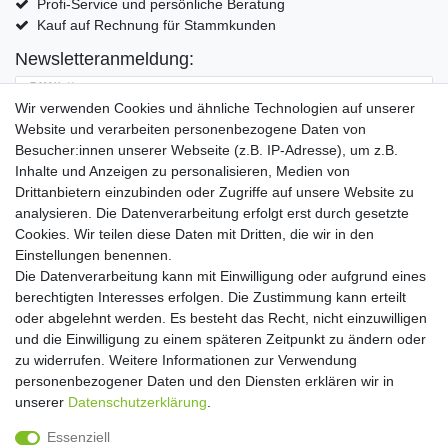
Profi-Service und persönliche Beratung
Kauf auf Rechnung für Stammkunden
Newsletteranmeldung:
E-MAIL **
Wir verwenden Cookies und ähnliche Technologien auf unserer
Website und verarbeiten personenbezogene Daten von
Hiermit bestätige ich, dass ich die
Daten­schutz­erklärung
gelesen habe. Meine
Besucher:innen unserer Webseite (z.B. IP-Adresse), um z.B.
Einwilligung kann ich jederzeit widerrufen.**
Inhalte und Anzeigen zu personalisieren, Medien von
Drittanbietern einzubinden oder Zugriffe auf unsere Website zu
Abonnieren
analysieren. Die Datenverarbeitung erfolgt erst durch gesetzte
Cookies. Wir teilen diese Daten mit Dritten, die wir in den
** Hierbei handelt es sich um ein Pflichtfeld.
Einstellungen benennen.
Die Datenverarbeitung kann mit Einwilligung oder aufgrund eines
Widerrufs­recht
Widerrufs­formular
Impressum
berechtigten Interesses erfolgen. Die Zustimmung kann erteilt
oder abgelehnt werden. Es besteht das Recht, nicht einzuwilligen
und die Einwilligung zu einem späteren Zeitpunkt zu ändern oder
Daten­schutz­erklärung
AGB
Kontakt
zu widerrufen. Weitere Informationen zur Verwendung
personenbezogener Daten und den Diensten erklären wir in
unserer
Daten­schutz­erklärung
.
Copyright 2016 | Dekushop.de | Alle Rechte vorbehalten. |
Essenziell