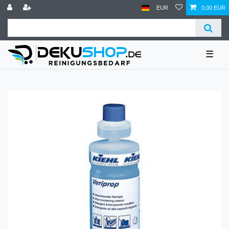
EUR
0,00 EUR
☰