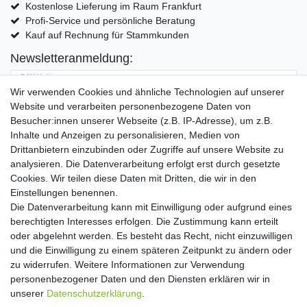
Kostenlose Lieferung im Raum Frankfurt
Profi-Service und persönliche Beratung
Kauf auf Rechnung für Stammkunden
Newsletteranmeldung:
E-MAIL **
Wir verwenden Cookies und ähnliche Technologien auf unserer
Website und verarbeiten personenbezogene Daten von
Hiermit bestätige ich, dass ich die
Daten­schutz­erklärung
gelesen habe. Meine
Besucher:innen unserer Webseite (z.B. IP-Adresse), um z.B.
Einwilligung kann ich jederzeit widerrufen.**
Inhalte und Anzeigen zu personalisieren, Medien von
Drittanbietern einzubinden oder Zugriffe auf unsere Website zu
Abonnieren
analysieren. Die Datenverarbeitung erfolgt erst durch gesetzte
Cookies. Wir teilen diese Daten mit Dritten, die wir in den
** Hierbei handelt es sich um ein Pflichtfeld.
Einstellungen benennen.
Die Datenverarbeitung kann mit Einwilligung oder aufgrund eines
Widerrufs­recht
Widerrufs­formular
Impressum
berechtigten Interesses erfolgen. Die Zustimmung kann erteilt
oder abgelehnt werden. Es besteht das Recht, nicht einzuwilligen
und die Einwilligung zu einem späteren Zeitpunkt zu ändern oder
Daten­schutz­erklärung
AGB
Kontakt
zu widerrufen. Weitere Informationen zur Verwendung
personenbezogener Daten und den Diensten erklären wir in
unserer
Daten­schutz­erklärung
.