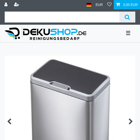
EUR
0,00 EUR
☰