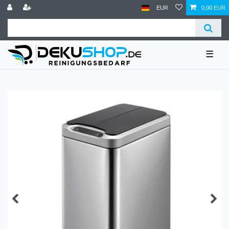
EUR
0,00 EUR
☰