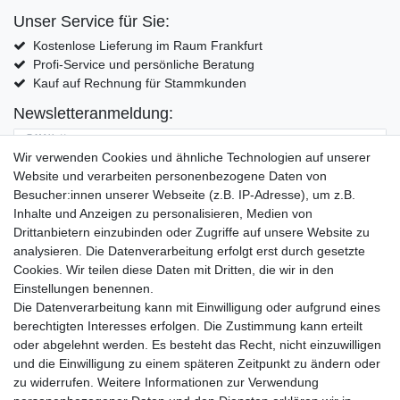
Unser Service für Sie:
Kostenlose Lieferung im Raum Frankfurt
Profi-Service und persönliche Beratung
Kauf auf Rechnung für Stammkunden
Newsletteranmeldung:
E-MAIL **
Wir verwenden Cookies und ähnliche Technologien auf unserer
Website und verarbeiten personenbezogene Daten von
Hiermit bestätige ich, dass ich die
Daten­schutz­erklärung
gelesen habe. Meine
Besucher:innen unserer Webseite (z.B. IP-Adresse), um z.B.
Einwilligung kann ich jederzeit widerrufen.**
Inhalte und Anzeigen zu personalisieren, Medien von
Drittanbietern einzubinden oder Zugriffe auf unsere Website zu
Abonnieren
analysieren. Die Datenverarbeitung erfolgt erst durch gesetzte
Cookies. Wir teilen diese Daten mit Dritten, die wir in den
** Hierbei handelt es sich um ein Pflichtfeld.
Einstellungen benennen.
Die Datenverarbeitung kann mit Einwilligung oder aufgrund eines
Widerrufs­recht
Widerrufs­formular
Impressum
berechtigten Interesses erfolgen. Die Zustimmung kann erteilt
oder abgelehnt werden. Es besteht das Recht, nicht einzuwilligen
und die Einwilligung zu einem späteren Zeitpunkt zu ändern oder
Daten­schutz­erklärung
AGB
Kontakt
zu widerrufen. Weitere Informationen zur Verwendung