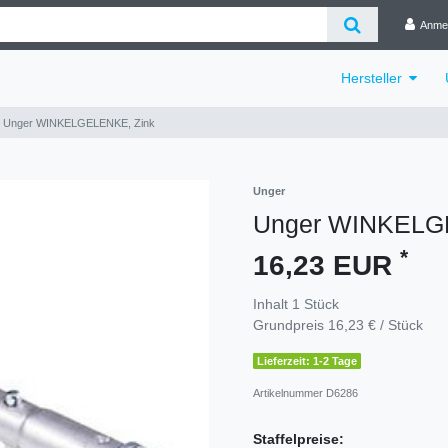
Anme
Hersteller
Unger WINKELGELENKE, Zink
Unger
Unger WINKELG
*
16,23 EUR
Inhalt
1
Stück
Grundpreis
16,23 € / Stück
Lieferzeit: 1-2 Tage
Artikelnummer
D6286
Staffelpreise: