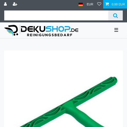
EUR
0,00 EUR
☰