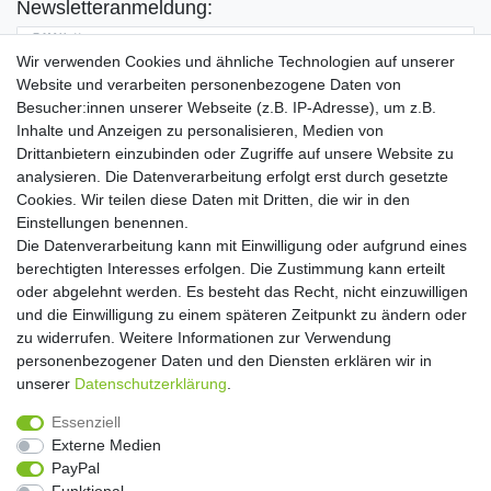
Newsletteranmeldung:
E-MAIL **
Wir verwenden Cookies und ähnliche Technologien auf unserer
Website und verarbeiten personenbezogene Daten von
Hiermit bestätige ich, dass ich die
Daten­schutz­erklärung
gelesen habe. Meine
Besucher:innen unserer Webseite (z.B. IP-Adresse), um z.B.
Einwilligung kann ich jederzeit widerrufen.**
Inhalte und Anzeigen zu personalisieren, Medien von
Drittanbietern einzubinden oder Zugriffe auf unsere Website zu
Abonnieren
analysieren. Die Datenverarbeitung erfolgt erst durch gesetzte
Cookies. Wir teilen diese Daten mit Dritten, die wir in den
** Hierbei handelt es sich um ein Pflichtfeld.
Einstellungen benennen.
Die Datenverarbeitung kann mit Einwilligung oder aufgrund eines
Widerrufs­recht
Widerrufs­formular
Impressum
berechtigten Interesses erfolgen. Die Zustimmung kann erteilt
oder abgelehnt werden. Es besteht das Recht, nicht einzuwilligen
und die Einwilligung zu einem späteren Zeitpunkt zu ändern oder
Daten­schutz­erklärung
AGB
Kontakt
zu widerrufen. Weitere Informationen zur Verwendung
personenbezogener Daten und den Diensten erklären wir in
unserer
Daten­schutz­erklärung
.
Copyright 2016 | Dekushop.de | Alle Rechte vorbehalten. |
Essenziell
Angebote gelten nur für Industrie, Handel, Handwerk und
Externe Medien
Gewerbe. Preise zzgl. gesetzl. Mwst.
PayPal