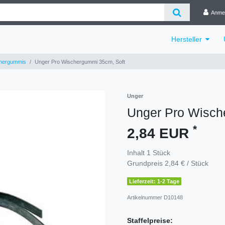
Anme
Hersteller
hergummis
Unger Pro Wischergummi 35cm, Soft
Unger
Unger Pro Wisch
*
2,84 EUR
Inhalt
1
Stück
Grundpreis
2,84 € / Stück
Lieferzeit: 1-2 Tage
Artikelnummer
D10148
Staffelpreise: