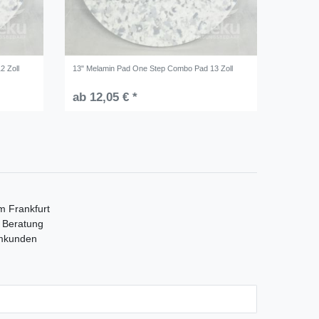
2 Zoll
13" Melamin Pad One Step Combo Pad 13 Zoll
ab 12,05 € *
m Frankfurt
e Beratung
mmkunden