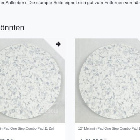
r Aufkleber). Die stumpfe Seite eignet sich gut zum Entfernen von här
könnten
in Pad One Step Combo Pad 11 Zoll
12" Melamin Pad One Step Combo Pad 1