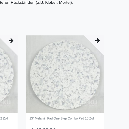
teren Rückständen (z.B. Kleber, Mörtel).
2 Zoll
13" Melamin Pad One Step Combo Pad 13 Zoll