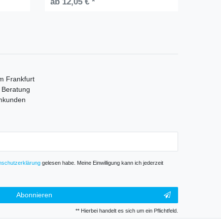
ab 12,05 € *
m Frankfurt
e Beratung
mmkunden
­schutz­erklärung
gelesen habe. Meine Einwilligung kann ich jederzeit
Abonnieren
** Hierbei handelt es sich um ein Pflichtfeld.