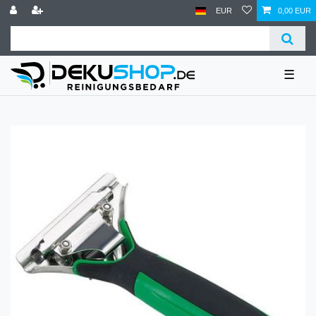
EUR
0,00 EUR
☰