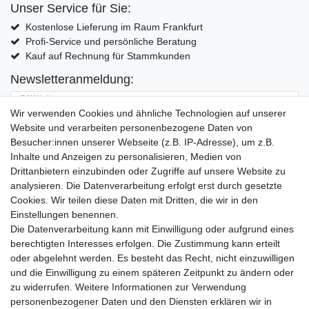
Unser Service für Sie:
Kostenlose Lieferung im Raum Frankfurt
Profi-Service und persönliche Beratung
Kauf auf Rechnung für Stammkunden
Newsletteranmeldung:
E-MAIL **
Wir verwenden Cookies und ähnliche Technologien auf unserer
Website und verarbeiten personenbezogene Daten von
Hiermit bestätige ich, dass ich die
Daten­schutz­erklärung
gelesen habe. Meine
Besucher:innen unserer Webseite (z.B. IP-Adresse), um z.B.
Einwilligung kann ich jederzeit widerrufen.**
Inhalte und Anzeigen zu personalisieren, Medien von
Drittanbietern einzubinden oder Zugriffe auf unsere Website zu
Abonnieren
analysieren. Die Datenverarbeitung erfolgt erst durch gesetzte
Cookies. Wir teilen diese Daten mit Dritten, die wir in den
** Hierbei handelt es sich um ein Pflichtfeld.
Einstellungen benennen.
Die Datenverarbeitung kann mit Einwilligung oder aufgrund eines
Widerrufs­recht
Widerrufs­formular
Impressum
berechtigten Interesses erfolgen. Die Zustimmung kann erteilt
oder abgelehnt werden. Es besteht das Recht, nicht einzuwilligen
und die Einwilligung zu einem späteren Zeitpunkt zu ändern oder
Daten­schutz­erklärung
AGB
Kontakt
zu widerrufen. Weitere Informationen zur Verwendung
personenbezogener Daten und den Diensten erklären wir in