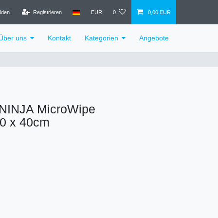
lden
Registrieren
EUR
0
0,00 EUR
Über uns
Kontakt
Kategorien
Angebote
 NINJA MicroWipe
40 x 40cm