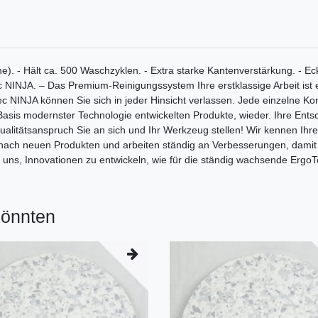
. - Hält ca. 500 Waschzyklen. - Extra starke Kantenverstärkung. - Ec
INJA. – Das Premium-Reinigungssystem Ihre erstklassige Arbeit ist e
c NINJA können Sie sich in jeder Hinsicht verlassen. Jede einzelne 
f Basis modernster Technologie entwickelten Produkte, wieder. Ihre En
Qualitätsanspruch Sie an sich und Ihr Werkzeug stellen! Wir kennen Ihr
nach neuen Produkten und arbeiten ständig an Verbesserungen, damit S
 uns, Innovationen zu entwickeln, wie für die ständig wachsende ErgoT
könnten