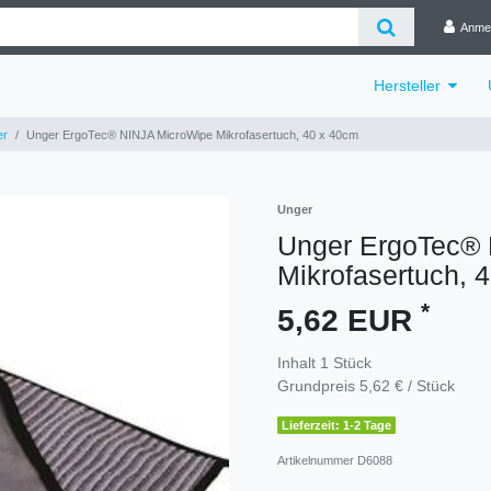
Anme
Hersteller
er
Unger ErgoTec® NINJA MicroWipe Mikrofasertuch, 40 x 40cm
Unger
Unger ErgoTec®
Mikrofasertuch, 
*
5,62 EUR
Inhalt
1
Stück
Grundpreis
5,62 € / Stück
Lieferzeit: 1-2 Tage
Artikelnummer
D6088