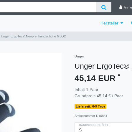
Anme
Hersteller
Unger ErgoTec® Neoprenhandschuhe GLO2
Unger
Unger ErgoTec®
*
45,14 EUR
Inhalt
1
Paar
Grundpreis
45,14 € / Paar
Lieferzeit: 6-9 Tage
Artikelnummer
D10831
HANDSCHUHGRÖSSE