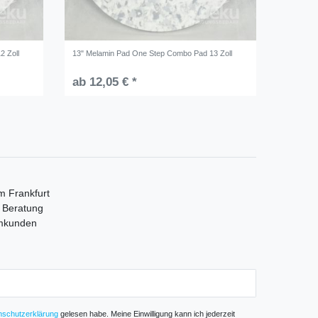
2 Zoll
13" Melamin Pad One Step Combo Pad 13 Zoll
ab 12,05 € *
m Frankfurt
e Beratung
mmkunden
­schutz­erklärung
gelesen habe. Meine Einwilligung kann ich jederzeit