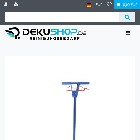
EUR
0,00 EUR
☰