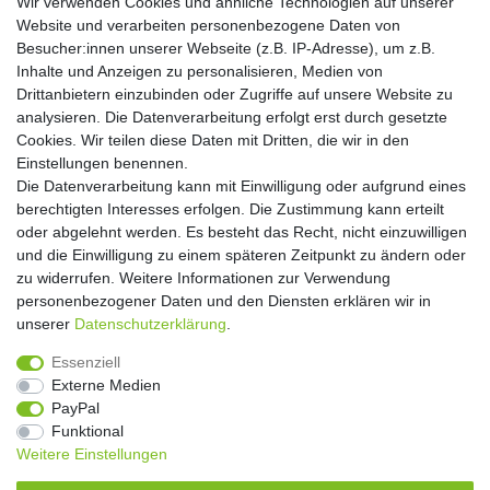
Wir verwenden Cookies und ähnliche Technologien auf unserer
Website und verarbeiten personenbezogene Daten von
Hiermit bestätige ich, dass ich die
Daten­schutz­erklärung
gelesen habe. Meine
Besucher:innen unserer Webseite (z.B. IP-Adresse), um z.B.
Einwilligung kann ich jederzeit widerrufen.**
Inhalte und Anzeigen zu personalisieren, Medien von
Drittanbietern einzubinden oder Zugriffe auf unsere Website zu
Abonnieren
analysieren. Die Datenverarbeitung erfolgt erst durch gesetzte
Cookies. Wir teilen diese Daten mit Dritten, die wir in den
** Hierbei handelt es sich um ein Pflichtfeld.
Einstellungen benennen.
Die Datenverarbeitung kann mit Einwilligung oder aufgrund eines
Widerrufs­recht
Widerrufs­formular
Impressum
berechtigten Interesses erfolgen. Die Zustimmung kann erteilt
oder abgelehnt werden. Es besteht das Recht, nicht einzuwilligen
und die Einwilligung zu einem späteren Zeitpunkt zu ändern oder
Daten­schutz­erklärung
AGB
Kontakt
zu widerrufen. Weitere Informationen zur Verwendung
personenbezogener Daten und den Diensten erklären wir in
unserer
Daten­schutz­erklärung
.
Copyright 2016 | Dekushop.de | Alle Rechte vorbehalten. |
Essenziell
Angebote gelten nur für Industrie, Handel, Handwerk und
Externe Medien
Gewerbe. Preise zzgl. gesetzl. Mwst.
PayPal
Funktional
Weitere Einstellungen
Widerrufs­recht
Widerrufs­formular
Impressum