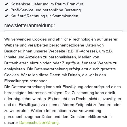
Kostenlose Lieferung im Raum Frankfurt
Profi-Service und persönliche Beratung
Kauf auf Rechnung für Stammkunden
Newsletteranmeldung:
E-MAIL **
Wir verwenden Cookies und ähnliche Technologien auf unserer
Website und verarbeiten personenbezogene Daten von
Hiermit bestätige ich, dass ich die
Daten­schutz­erklärung
gelesen habe. Meine
Besucher:innen unserer Webseite (z.B. IP-Adresse), um z.B.
Einwilligung kann ich jederzeit widerrufen.**
Inhalte und Anzeigen zu personalisieren, Medien von
Drittanbietern einzubinden oder Zugriffe auf unsere Website zu
Abonnieren
analysieren. Die Datenverarbeitung erfolgt erst durch gesetzte
Cookies. Wir teilen diese Daten mit Dritten, die wir in den
** Hierbei handelt es sich um ein Pflichtfeld.
Einstellungen benennen.
Die Datenverarbeitung kann mit Einwilligung oder aufgrund eines
Widerrufs­recht
Widerrufs­formular
Impressum
berechtigten Interesses erfolgen. Die Zustimmung kann erteilt
oder abgelehnt werden. Es besteht das Recht, nicht einzuwilligen
und die Einwilligung zu einem späteren Zeitpunkt zu ändern oder
Daten­schutz­erklärung
AGB
Kontakt
zu widerrufen. Weitere Informationen zur Verwendung
personenbezogener Daten und den Diensten erklären wir in
unserer
Daten­schutz­erklärung
.