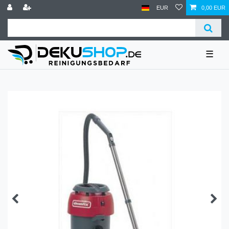
EUR
0,00 EUR
☰