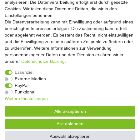
analysieren. Die Datenverarbeitung erfolgt erst durch gesetzte
Cookies. Wir teilen diese Daten mit Dritten, die wir in den
** Hierbei handelt es sich um ein Pflichtfeld.
Einstellungen benennen.
Die Datenverarbeitung kann mit Einwilligung oder aufgrund eines
Widerrufs­recht
Widerrufs­formular
Impressum
berechtigten Interesses erfolgen. Die Zustimmung kann erteilt
oder abgelehnt werden. Es besteht das Recht, nicht einzuwilligen
und die Einwilligung zu einem späteren Zeitpunkt zu ändern oder
Daten­schutz­erklärung
AGB
Kontakt
zu widerrufen. Weitere Informationen zur Verwendung
personenbezogener Daten und den Diensten erklären wir in
unserer
Daten­schutz­erklärung
.
Copyright 2016 | Dekushop.de | Alle Rechte vorbehalten. |
Essenziell
Angebote gelten nur für Industrie, Handel, Handwerk und
Externe Medien
Gewerbe. Preise zzgl. gesetzl. Mwst.
PayPal
Funktional
Weitere Einstellungen
Widerrufs­recht
Widerrufs­formular
Impressum
Alle akzeptieren
Daten­schutz­erklärung
AGB
Kontakt
Alle ablehnen
Auswahl akzeptieren