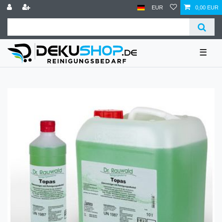
EUR
0,00 EUR
☰