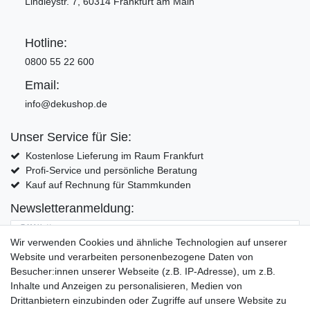
Lindleystr. 7, 60314 Frankfurt am Main
Hotline:
0800 55 22 600
Email:
info@dekushop.de
Unser Service für Sie:
Kostenlose Lieferung im Raum Frankfurt
Profi-Service und persönliche Beratung
Kauf auf Rechnung für Stammkunden
Newsletteranmeldung:
E-MAIL **
Wir verwenden Cookies und ähnliche Technologien auf unserer
Website und verarbeiten personenbezogene Daten von
Hiermit bestätige ich, dass ich die
Daten­schutz­erklärung
gelesen habe. Meine
Besucher:innen unserer Webseite (z.B. IP-Adresse), um z.B.
Einwilligung kann ich jederzeit widerrufen.**
Inhalte und Anzeigen zu personalisieren, Medien von
Drittanbietern einzubinden oder Zugriffe auf unsere Website zu
Abonnieren