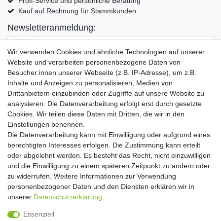
Profi-Service und persönliche Beratung
Kauf auf Rechnung für Stammkunden
Newsletteranmeldung:
E-MAIL **
Wir verwenden Cookies und ähnliche Technologien auf unserer
Website und verarbeiten personenbezogene Daten von
Hiermit bestätige ich, dass ich die
Daten­schutz­erklärung
gelesen habe. Meine
Besucher:innen unserer Webseite (z.B. IP-Adresse), um z.B.
Einwilligung kann ich jederzeit widerrufen.**
Inhalte und Anzeigen zu personalisieren, Medien von
Drittanbietern einzubinden oder Zugriffe auf unsere Website zu
Abonnieren
analysieren. Die Datenverarbeitung erfolgt erst durch gesetzte
Cookies. Wir teilen diese Daten mit Dritten, die wir in den
** Hierbei handelt es sich um ein Pflichtfeld.
Einstellungen benennen.
Die Datenverarbeitung kann mit Einwilligung oder aufgrund eines
Widerrufs­recht
Widerrufs­formular
Impressum
berechtigten Interesses erfolgen. Die Zustimmung kann erteilt
oder abgelehnt werden. Es besteht das Recht, nicht einzuwilligen
und die Einwilligung zu einem späteren Zeitpunkt zu ändern oder
Daten­schutz­erklärung
AGB
Kontakt
zu widerrufen. Weitere Informationen zur Verwendung
personenbezogener Daten und den Diensten erklären wir in
unserer
Daten­schutz­erklärung
.
Copyright 2016 | Dekushop.de | Alle Rechte vorbehalten. |
Essenziell
Angebote gelten nur für Industrie, Handel, Handwerk und