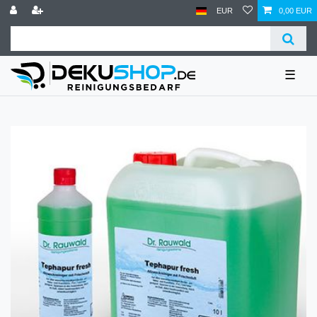
EUR
0,00 EUR
☰