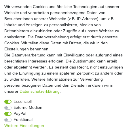
E-MAIL **
Wir verwenden Cookies und ähnliche Technologien auf unserer
Website und verarbeiten personenbezogene Daten von
Hiermit bestätige ich, dass ich die
Daten­schutz­erklärung
gelesen habe. Meine
Besucher:innen unserer Webseite (z.B. IP-Adresse), um z.B.
Einwilligung kann ich jederzeit widerrufen.**
Inhalte und Anzeigen zu personalisieren, Medien von
Drittanbietern einzubinden oder Zugriffe auf unsere Website zu
Abonnieren
analysieren. Die Datenverarbeitung erfolgt erst durch gesetzte
Cookies. Wir teilen diese Daten mit Dritten, die wir in den
** Hierbei handelt es sich um ein Pflichtfeld.
Einstellungen benennen.
Die Datenverarbeitung kann mit Einwilligung oder aufgrund eines
Widerrufs­recht
Widerrufs­formular
Impressum
berechtigten Interesses erfolgen. Die Zustimmung kann erteilt
oder abgelehnt werden. Es besteht das Recht, nicht einzuwilligen
und die Einwilligung zu einem späteren Zeitpunkt zu ändern oder
Daten­schutz­erklärung
AGB
Kontakt
zu widerrufen. Weitere Informationen zur Verwendung
personenbezogener Daten und den Diensten erklären wir in
unserer
Daten­schutz­erklärung
.
Copyright 2016 | Dekushop.de | Alle Rechte vorbehalten. |
Essenziell
Angebote gelten nur für Industrie, Handel, Handwerk und
Externe Medien
Gewerbe. Preise zzgl. gesetzl. Mwst.
PayPal
Funktional
Weitere Einstellungen
Widerrufs­recht
Widerrufs­formular
Impressum