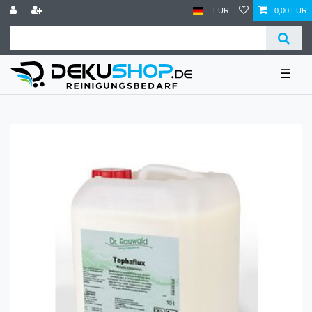
EUR
0,00 EUR
☰