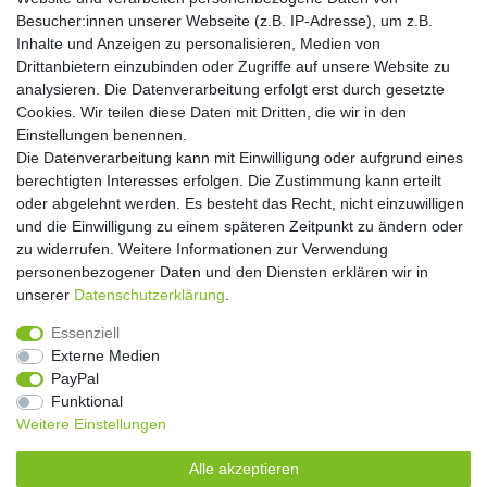
Hiermit bestätige ich, dass ich die
Daten­schutz­erklärung
gelesen habe. Meine
Besucher:innen unserer Webseite (z.B. IP-Adresse), um z.B.
Einwilligung kann ich jederzeit widerrufen.**
Inhalte und Anzeigen zu personalisieren, Medien von
Drittanbietern einzubinden oder Zugriffe auf unsere Website zu
Abonnieren
analysieren. Die Datenverarbeitung erfolgt erst durch gesetzte
Cookies. Wir teilen diese Daten mit Dritten, die wir in den
** Hierbei handelt es sich um ein Pflichtfeld.
Einstellungen benennen.
Die Datenverarbeitung kann mit Einwilligung oder aufgrund eines
Widerrufs­recht
Widerrufs­formular
Impressum
berechtigten Interesses erfolgen. Die Zustimmung kann erteilt
oder abgelehnt werden. Es besteht das Recht, nicht einzuwilligen
und die Einwilligung zu einem späteren Zeitpunkt zu ändern oder
Daten­schutz­erklärung
AGB
Kontakt
zu widerrufen. Weitere Informationen zur Verwendung
personenbezogener Daten und den Diensten erklären wir in
unserer
Daten­schutz­erklärung
.
Copyright 2016 | Dekushop.de | Alle Rechte vorbehalten. |
Essenziell
Angebote gelten nur für Industrie, Handel, Handwerk und
Externe Medien
Gewerbe. Preise zzgl. gesetzl. Mwst.
PayPal
Funktional
Weitere Einstellungen
Widerrufs­recht
Widerrufs­formular
Impressum
Alle akzeptieren