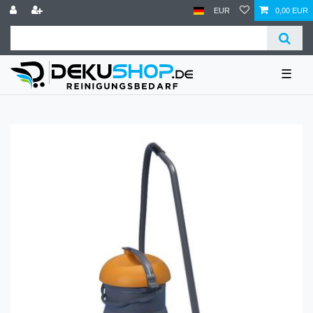
EUR
0,00 EUR
☰