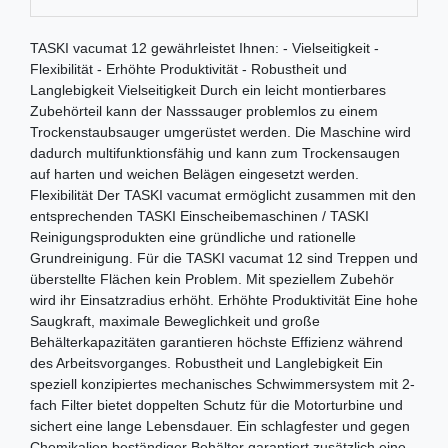
TASKI vacumat 12 gewährleistet Ihnen: - Vielseitigkeit -
Flexibilität - Erhöhte Produktivität - Robustheit und
Langlebigkeit Vielseitigkeit Durch ein leicht montierbares
Zubehörteil kann der Nasssauger problemlos zu einem
Trockenstaubsauger umgerüstet werden. Die Maschine wird
dadurch multifunktionsfähig und kann zum Trockensaugen
auf harten und weichen Belägen eingesetzt werden.
Flexibilität Der TASKI vacumat ermöglicht zusammen mit den
entsprechenden TASKI Einscheibemaschinen / TASKI
Reinigungsprodukten eine gründliche und rationelle
Grundreinigung. Für die TASKI vacumat 12 sind Treppen und
überstellte Flächen kein Problem. Mit speziellem Zubehör
wird ihr Einsatzradius erhöht. Erhöhte Produktivität Eine hohe
Saugkraft, maximale Beweglichkeit und große
Behälterkapazitäten garantieren höchste Effizienz während
des Arbeitsvorganges. Robustheit und Langlebigkeit Ein
speziell konzipiertes mechanisches Schwimmersystem mit 2-
fach Filter bietet doppelten Schutz für die Motorturbine und
sichert eine lange Lebensdauer. Ein schlagfester und gegen
Chemikalien beständiger Behälter garantiert zusätzlich eine