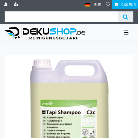
EUR
0,00 EUR
☰