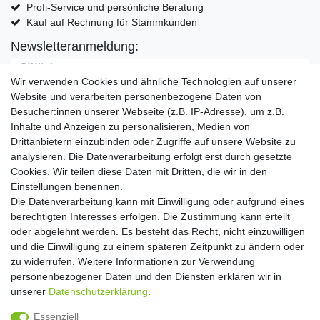
Profi-Service und persönliche Beratung
Kauf auf Rechnung für Stammkunden
Newsletteranmeldung:
E-MAIL **
Wir verwenden Cookies und ähnliche Technologien auf unserer
Website und verarbeiten personenbezogene Daten von
Hiermit bestätige ich, dass ich die
Daten­schutz­erklärung
gelesen habe. Meine
Besucher:innen unserer Webseite (z.B. IP-Adresse), um z.B.
Einwilligung kann ich jederzeit widerrufen.**
Inhalte und Anzeigen zu personalisieren, Medien von
Drittanbietern einzubinden oder Zugriffe auf unsere Website zu
Abonnieren
analysieren. Die Datenverarbeitung erfolgt erst durch gesetzte
Cookies. Wir teilen diese Daten mit Dritten, die wir in den
** Hierbei handelt es sich um ein Pflichtfeld.
Einstellungen benennen.
Die Datenverarbeitung kann mit Einwilligung oder aufgrund eines
Widerrufs­recht
Widerrufs­formular
Impressum
berechtigten Interesses erfolgen. Die Zustimmung kann erteilt
oder abgelehnt werden. Es besteht das Recht, nicht einzuwilligen
und die Einwilligung zu einem späteren Zeitpunkt zu ändern oder
Daten­schutz­erklärung
AGB
Kontakt
zu widerrufen. Weitere Informationen zur Verwendung
personenbezogener Daten und den Diensten erklären wir in
unserer
Daten­schutz­erklärung
.
Copyright 2016 | Dekushop.de | Alle Rechte vorbehalten. |
Essenziell