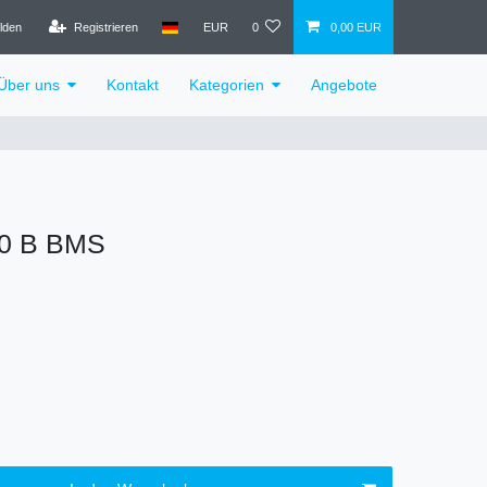
lden
Registrieren
EUR
0
0,00 EUR
Über uns
Kontakt
Kategorien
Angebote
50 B BMS