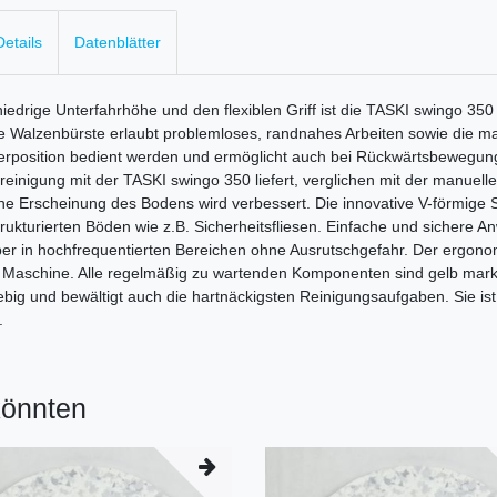
etails
Datenblätter
niedrige Unterfahrhöhe und den flexiblen Griff ist die TASKI swingo 350
e Walzenbürste erlaubt problemloses, randnahes Arbeiten sowie die ma
derposition bedient werden und ermöglicht auch bei Rückwärtsbewegun
inigung mit der TASKI swingo 350 liefert, verglichen mit der manuell
he Erscheinung des Bodens wird verbessert. Die innovative V-förmige 
ukturierten Böden wie z.B. Sicherheitsfliesen. Einfache und sicher
r in hochfrequentierten Bereichen ohne Ausrutschgefahr. Der ergonom
r Maschine. Alle regelmäßig zu wartenden Komponenten sind gelb marki
lebig und bewältigt auch die hartnäckigsten Reinigungsaufgaben. Sie i
.
könnten