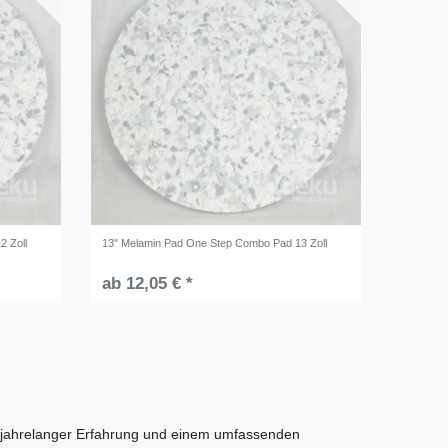
2 Zoll
13" Melamin Pad One Step Combo Pad 13 Zoll
ab 12,05 € *
t jahrelanger Erfahrung und einem umfassenden