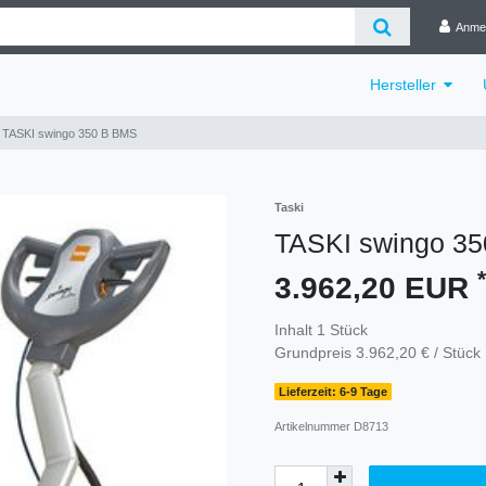
Anme
Hersteller
TASKI swingo 350 B BMS
Taski
TASKI swingo 3
*
3.962,20 EUR
Inhalt
1
Stück
Grundpreis
3.962,20 € / Stück
Lieferzeit: 6-9 Tage
Artikelnummer
D8713