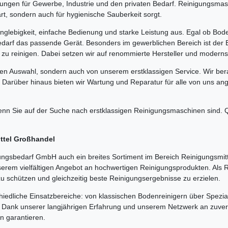
ngen für Gewerbe, Industrie und den privaten Bedarf. Reinigungsmasch
art, sondern auch für hygienische Sauberkeit sorgt.
lebigkeit, einfache Bedienung und starke Leistung aus. Egal ob Boden
darf das passende Gerät. Besonders im gewerblichen Bereich ist der 
 zu reinigen. Dabei setzen wir auf renommierte Hersteller und modernst
hen Auswahl, sondern auch von unserem erstklassigen Service. Wir bera
 Darüber hinaus bieten wir Wartung und Reparatur für alle von uns a
n Sie auf der Suche nach erstklassigen Reinigungsmaschinen sind. Qu
ittel Großhandel
gsbedarf GmbH auch ein breites Sortiment im Bereich Reinigungsmitt
serem vielfältigen Angebot an hochwertigen Reinigungsprodukten. Als
zu schützen und gleichzeitig beste Reinigungsergebnisse zu erzielen.
hiedliche Einsatzbereiche: von klassischen Bodenreinigern über Spezia
e. Dank unserer langjährigen Erfahrung und unserem Netzwerk an zuverl
en garantieren.