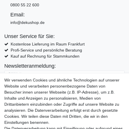
0800 55 22 600
Email:
info@dekushop.de
Unser Service für Sie:
Kostenlose Lieferung im Raum Frankfurt
Profi-Service und persönliche Beratung
Kauf auf Rechnung für Stammkunden
Newsletteranmeldung:
E-MAIL **
Wir verwenden Cookies und ähnliche Technologien auf unserer
Website und verarbeiten personenbezogene Daten von
Hiermit bestätige ich, dass ich die
Daten­schutz­erklärung
gelesen habe. Meine
Besucher:innen unserer Webseite (z.B. IP-Adresse), um z.B.
Einwilligung kann ich jederzeit widerrufen.**
Inhalte und Anzeigen zu personalisieren, Medien von
Drittanbietern einzubinden oder Zugriffe auf unsere Website zu
Abonnieren
analysieren. Die Datenverarbeitung erfolgt erst durch gesetzte
Cookies. Wir teilen diese Daten mit Dritten, die wir in den
** Hierbei handelt es sich um ein Pflichtfeld.
Einstellungen benennen.
Die Datenverarbeitung kann mit Einwilligung oder aufgrund eines