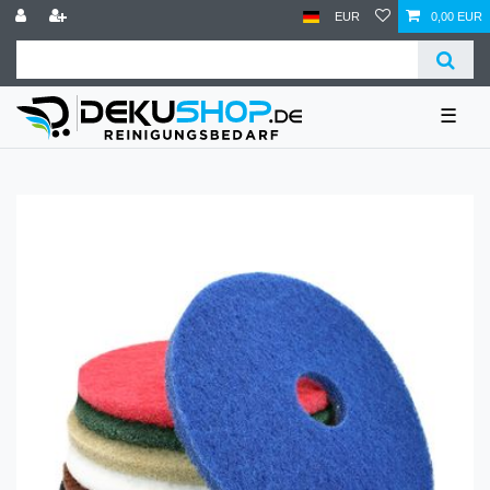
EUR
0,00 EUR
☰