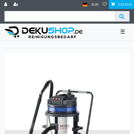
EUR
0,00 EUR
☰