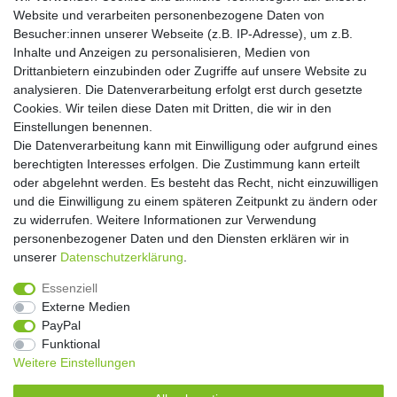
Website und verarbeiten personenbezogene Daten von
Hiermit bestätige ich, dass ich die
Daten­schutz­erklärung
gelesen habe. Meine
Besucher:innen unserer Webseite (z.B. IP-Adresse), um z.B.
Einwilligung kann ich jederzeit widerrufen.**
Inhalte und Anzeigen zu personalisieren, Medien von
Drittanbietern einzubinden oder Zugriffe auf unsere Website zu
Abonnieren
analysieren. Die Datenverarbeitung erfolgt erst durch gesetzte
Cookies. Wir teilen diese Daten mit Dritten, die wir in den
** Hierbei handelt es sich um ein Pflichtfeld.
Einstellungen benennen.
Die Datenverarbeitung kann mit Einwilligung oder aufgrund eines
Widerrufs­recht
Widerrufs­formular
Impressum
berechtigten Interesses erfolgen. Die Zustimmung kann erteilt
oder abgelehnt werden. Es besteht das Recht, nicht einzuwilligen
und die Einwilligung zu einem späteren Zeitpunkt zu ändern oder
Daten­schutz­erklärung
AGB
Kontakt
zu widerrufen. Weitere Informationen zur Verwendung
personenbezogener Daten und den Diensten erklären wir in
unserer
Daten­schutz­erklärung
.
Copyright 2016 | Dekushop.de | Alle Rechte vorbehalten. |
Essenziell
Angebote gelten nur für Industrie, Handel, Handwerk und
Externe Medien
Gewerbe. Preise zzgl. gesetzl. Mwst.
PayPal
Funktional
Weitere Einstellungen
Widerrufs­recht
Widerrufs­formular
Impressum