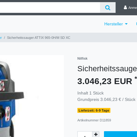
Anme
Hersteller
er
Sicherheitssauger ATTIX 965-0H/M SD XC
Nilfisk
Sicherheitssaug
*
3.046,23 EUR
Inhalt
1
Stück
Grundpreis
3.046,23 € / Stück
Lieferzeit: 6-9 Tage
Artikelnummer
D11859