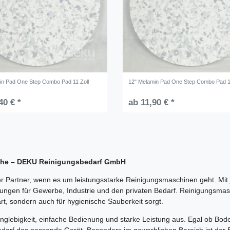
in Pad One Step Combo Pad 11 Zoll
12" Melamin Pad One Step Combo Pad 1
40 € *
ab 11,90 € *
üche – DEKU Reinigungsbedarf GmbH
 Partner, wenn es um leistungsstarke Reinigungsmaschinen geht. Mi
ngen für Gewerbe, Industrie und den privaten Bedarf. Reinigungsmasch
art, sondern auch für hygienische Sauberkeit sorgt.
lebigkeit, einfache Bedienung und starke Leistung aus. Egal ob Boden
darf das passende Gerät. Besonders im gewerblichen Bereich ist der 