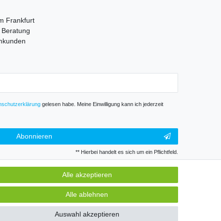
m Frankfurt
e Beratung
mmkunden
­schutz­erklärung
gelesen habe. Meine Einwilligung kann ich jederzeit
Abonnieren
** Hierbei handelt es sich um ein Pflichtfeld.
Alle akzeptieren
GB
Kontakt
Alle ablehnen
Auswahl akzeptieren
k und Gewerbe. Preise zzgl. gesetzl. Mwst.