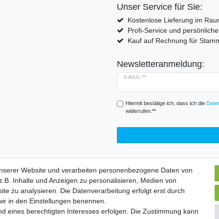
Unser Service für Sie:
Kostenlose Lieferung im Rau
Profi-Service und persönlich
Kauf auf Rechnung für Sta
Newsletteranmeldung:
E-MAIL **
Hiermit bestätige ich, dass ich die
Daten
widerrufen.**
unserer Website und verarbeiten personenbezogene Daten von
.B. Inhalte und Anzeigen zu personalisieren, Medien von
Widerrufs­formular
Impressum
Daten­schutz­erklärung
A
ite zu analysieren. Die Datenverarbeitung erfolgt erst durch
 wir in den Einstellungen benennen.
nd eines berechtigten Interesses erfolgen. Die Zustimmung kann
chte vorbehalten. | Angebote gelten nur für Industrie, Handel, Handwer