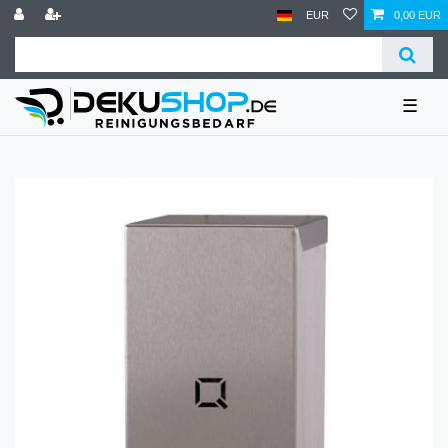
EUR
0,00 EUR
☰