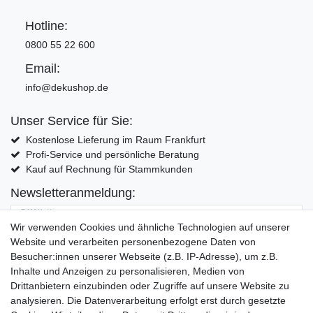
Hotline:
0800 55 22 600
Email:
info@dekushop.de
Unser Service für Sie:
Kostenlose Lieferung im Raum Frankfurt
Profi-Service und persönliche Beratung
Kauf auf Rechnung für Stammkunden
Newsletteranmeldung:
E-MAIL **
Wir verwenden Cookies und ähnliche Technologien auf unserer
Website und verarbeiten personenbezogene Daten von
Hiermit bestätige ich, dass ich die
Daten­schutz­erklärung
gelesen habe. Meine
Besucher:innen unserer Webseite (z.B. IP-Adresse), um z.B.
Einwilligung kann ich jederzeit widerrufen.**
Inhalte und Anzeigen zu personalisieren, Medien von
Drittanbietern einzubinden oder Zugriffe auf unsere Website zu
Abonnieren
analysieren. Die Datenverarbeitung erfolgt erst durch gesetzte