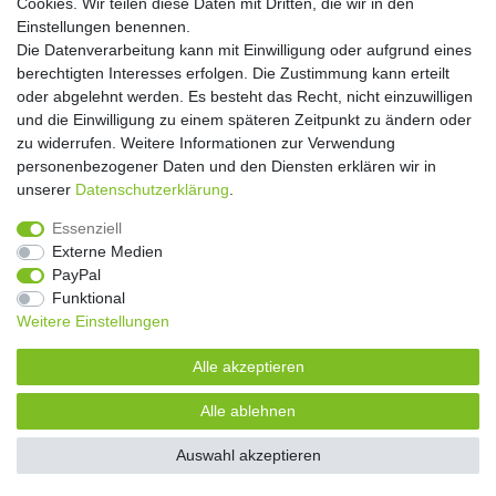
Cookies. Wir teilen diese Daten mit Dritten, die wir in den
** Hierbei handelt es sich um ein Pflichtfeld.
Einstellungen benennen.
Die Datenverarbeitung kann mit Einwilligung oder aufgrund eines
Widerrufs­recht
Widerrufs­formular
Impressum
berechtigten Interesses erfolgen. Die Zustimmung kann erteilt
oder abgelehnt werden. Es besteht das Recht, nicht einzuwilligen
und die Einwilligung zu einem späteren Zeitpunkt zu ändern oder
Daten­schutz­erklärung
AGB
Kontakt
zu widerrufen. Weitere Informationen zur Verwendung
personenbezogener Daten und den Diensten erklären wir in
unserer
Daten­schutz­erklärung
.
Copyright 2016 | Dekushop.de | Alle Rechte vorbehalten. |
Essenziell
Angebote gelten nur für Industrie, Handel, Handwerk und
Externe Medien
Gewerbe. Preise zzgl. gesetzl. Mwst.
PayPal
Funktional
Weitere Einstellungen
Widerrufs­recht
Widerrufs­formular
Impressum
Alle akzeptieren
Daten­schutz­erklärung
AGB
Kontakt
Alle ablehnen
Auswahl akzeptieren