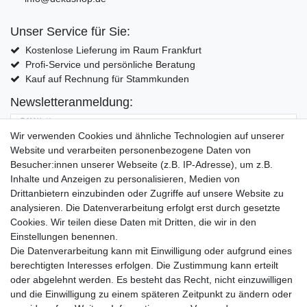
Unser Service für Sie:
Kostenlose Lieferung im Raum Frankfurt
Profi-Service und persönliche Beratung
Kauf auf Rechnung für Stammkunden
Newsletteranmeldung:
E-MAIL **
Wir verwenden Cookies und ähnliche Technologien auf unserer
Website und verarbeiten personenbezogene Daten von
Hiermit bestätige ich, dass ich die
Daten­schutz­erklärung
gelesen habe. Meine
Besucher:innen unserer Webseite (z.B. IP-Adresse), um z.B.
Einwilligung kann ich jederzeit widerrufen.**
Inhalte und Anzeigen zu personalisieren, Medien von
Drittanbietern einzubinden oder Zugriffe auf unsere Website zu
Abonnieren
analysieren. Die Datenverarbeitung erfolgt erst durch gesetzte
Cookies. Wir teilen diese Daten mit Dritten, die wir in den
** Hierbei handelt es sich um ein Pflichtfeld.
Einstellungen benennen.
Die Datenverarbeitung kann mit Einwilligung oder aufgrund eines
Widerrufs­recht
Widerrufs­formular
Impressum
berechtigten Interesses erfolgen. Die Zustimmung kann erteilt
oder abgelehnt werden. Es besteht das Recht, nicht einzuwilligen
und die Einwilligung zu einem späteren Zeitpunkt zu ändern oder
Daten­schutz­erklärung
AGB
Kontakt