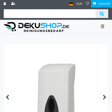
EUR
0,00 EUR
☰