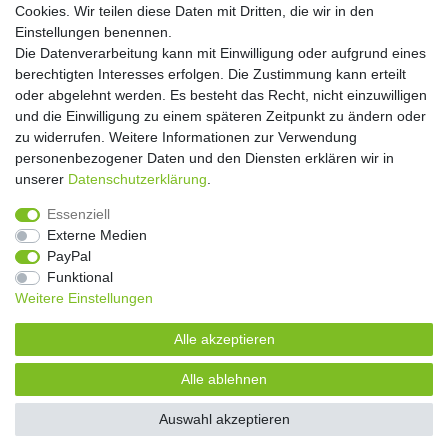
Cookies. Wir teilen diese Daten mit Dritten, die wir in den
** Hierbei handelt es sich um ein Pflichtfeld.
Einstellungen benennen.
Die Datenverarbeitung kann mit Einwilligung oder aufgrund eines
Widerrufs­recht
Widerrufs­formular
Impressum
berechtigten Interesses erfolgen. Die Zustimmung kann erteilt
oder abgelehnt werden. Es besteht das Recht, nicht einzuwilligen
und die Einwilligung zu einem späteren Zeitpunkt zu ändern oder
Daten­schutz­erklärung
AGB
Kontakt
zu widerrufen. Weitere Informationen zur Verwendung
personenbezogener Daten und den Diensten erklären wir in
unserer
Daten­schutz­erklärung
.
Copyright 2016 | Dekushop.de | Alle Rechte vorbehalten. |
Essenziell
Angebote gelten nur für Industrie, Handel, Handwerk und
Externe Medien
Gewerbe. Preise zzgl. gesetzl. Mwst.
PayPal
Funktional
Weitere Einstellungen
Widerrufs­recht
Widerrufs­formular
Impressum
Alle akzeptieren
Daten­schutz­erklärung
AGB
Kontakt
Alle ablehnen
Auswahl akzeptieren