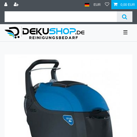
EUR
0,00 EUR
☰