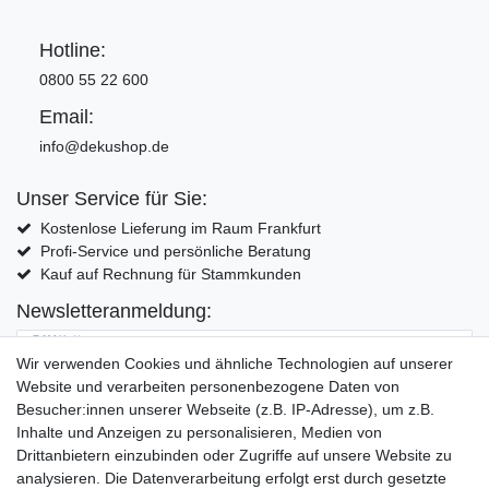
Hotline:
0800 55 22 600
Email:
info@dekushop.de
Unser Service für Sie:
Kostenlose Lieferung im Raum Frankfurt
Profi-Service und persönliche Beratung
Kauf auf Rechnung für Stammkunden
Newsletteranmeldung:
E-MAIL **
Wir verwenden Cookies und ähnliche Technologien auf unserer
Website und verarbeiten personenbezogene Daten von
Hiermit bestätige ich, dass ich die
Daten­schutz­erklärung
gelesen habe. Meine
Besucher:innen unserer Webseite (z.B. IP-Adresse), um z.B.
Einwilligung kann ich jederzeit widerrufen.**
Inhalte und Anzeigen zu personalisieren, Medien von
Drittanbietern einzubinden oder Zugriffe auf unsere Website zu
Abonnieren
analysieren. Die Datenverarbeitung erfolgt erst durch gesetzte