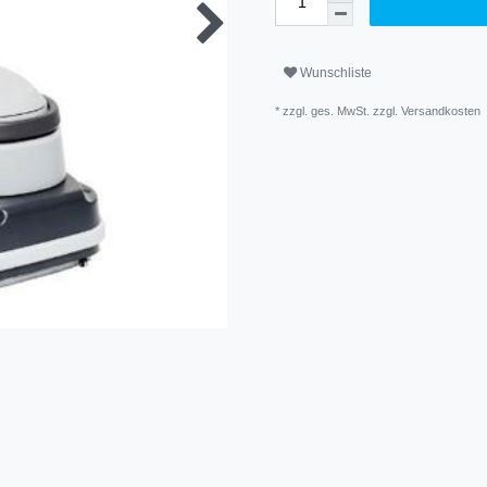
Wunschliste
* zzgl. ges. MwSt. zzgl.
Versandkosten