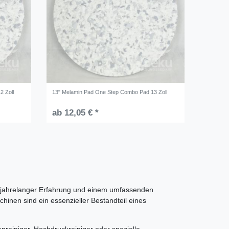
2 Zoll
13" Melamin Pad One Step Combo Pad 13 Zoll
ab 12,05 € *
t jahrelanger Erfahrung und einem umfassenden
inen sind ein essenzieller Bestandteil eines
reiniger, Hochdruckreiniger oder spezielle