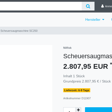
Anme
Hersteller
Scheuersaugmaschine SC250
Nilfisk
Scheuersaugmas
*
2.807,95 EUR
Inhalt
1
Stück
Grundpreis
2.807,95 € / Stück
Lieferzeit: 6-9 Tage
Artikelnummer
D11907