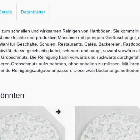
etails
Datenblätter
um schnellen und wirksamen Reinigen von Hartböden. Sie kommt in je
t eine leichte und produktive Maschine mit geringem Geräuschpegel, di
 Wahl für Geschäfte, Schulen, Restaurants, Cafés, Bäckereien, Fastfoo
tät, da sie gleichzeitig kehrt, scheuert und saugt, sowohl vorwärts al
n zu Grobschmutz. Die Reinigung kann vorwärts und rückwärts durchgef
ßeren Grobschmutz aufzunehmen, ohne anhalten zu müssen. Mit ihren 
ehende Reinigungsaufgabe anpassen. Diese zwei Bedienungsmethoden er
könnten