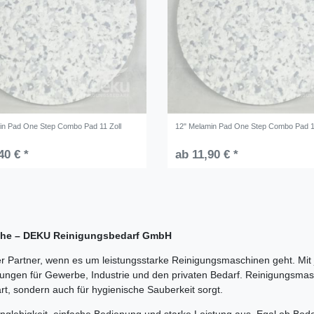
in Pad One Step Combo Pad 11 Zoll
12" Melamin Pad One Step Combo Pad 1
40 € *
ab 11,90 € *
üche – DEKU Reinigungsbedarf GmbH
 Partner, wenn es um leistungsstarke Reinigungsmaschinen geht. Mi
ngen für Gewerbe, Industrie und den privaten Bedarf. Reinigungsmasch
art, sondern auch für hygienische Sauberkeit sorgt.
lebigkeit, einfache Bedienung und starke Leistung aus. Egal ob Boden