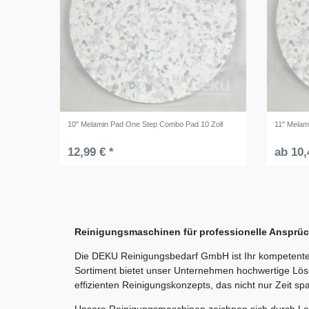
10" Melamin Pad One Step Combo Pad 10 Zoll
11" Melam
12,99 € *
ab 10,
Reinigungsmaschinen für professionelle Anspr
Die DEKU Reinigungsbedarf GmbH ist Ihr kompetenter
Sortiment bietet unser Unternehmen hochwertige Lösu
effizienten Reinigungskonzepts, das nicht nur Zeit sp
Unsere Reinigungsmaschinen zeichnen sich durch Lang