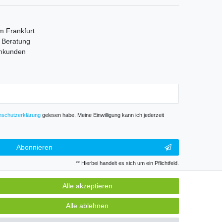
m Frankfurt
e Beratung
mmkunden
­schutz­erklärung
gelesen habe. Meine Einwilligung kann ich jederzeit
Abonnieren
** Hierbei handelt es sich um ein Pflichtfeld.
Alle akzeptieren
GB
Kontakt
Alle ablehnen