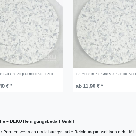
in Pad One Step Combo Pad 11 Zoll
12" Melamin Pad One Step Combo Pad 1
40 € *
ab 11,90 € *
üche – DEKU Reinigungsbedarf GmbH
 Partner, wenn es um leistungsstarke Reinigungsmaschinen geht. Mi