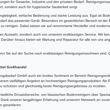
ngen für Gewerbe, Industrie und den privaten Bedarf. Reinigungsmasch
art, sondern auch für hygienische Sauberkeit sorgt.
lebigkeit, einfache Bedienung und starke Leistung aus. Egal ob Boden
darf das passende Gerät. Besonders im gewerblichen Bereich ist der 
 zu reinigen. Dabei setzen wir auf renommierte Hersteller und modernst
hen Auswahl, sondern auch von unserem erstklassigen Service. Wir bera
 Darüber hinaus bieten wir Wartung und Reparatur für alle von uns a
n Sie auf der Suche nach erstklassigen Reinigungsmaschinen sind. Qu
ittel Großhandel
gsbedarf GmbH auch ein breites Sortiment im Bereich Reinigungsmitt
serem vielfältigen Angebot an hochwertigen Reinigungsprodukten. Als
zu schützen und gleichzeitig beste Reinigungsergebnisse zu erzielen.
hiedliche Einsatzbereiche: von klassischen Bodenreinigern über Spezia
e. Dank unserer langjährigen Erfahrung und unserem Netzwerk an zuverl
en garantieren.