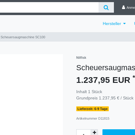
Anme
Hersteller
Scheuersaugmaschine SC100
Nilfisk
Scheuersaugmas
*
1.237,95 EUR
Inhalt
1
Stück
Grundpreis
1.237,95 € / Stück
Lieferzeit: 6-9 Tage
Artikelnummer
D11815