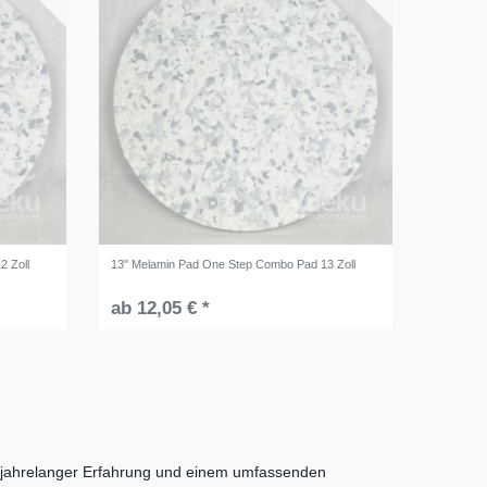
2 Zoll
13" Melamin Pad One Step Combo Pad 13 Zoll
ab 12,05 € *
t jahrelanger Erfahrung und einem umfassenden