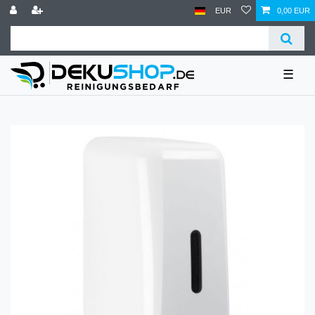
EUR
0,00 EUR
☰