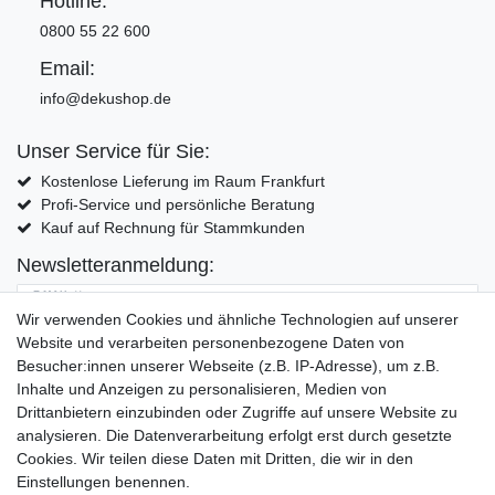
Hotline:
0800 55 22 600
Email:
info@dekushop.de
Unser Service für Sie:
Kostenlose Lieferung im Raum Frankfurt
Profi-Service und persönliche Beratung
Kauf auf Rechnung für Stammkunden
Newsletteranmeldung:
E-MAIL **
Wir verwenden Cookies und ähnliche Technologien auf unserer
Website und verarbeiten personenbezogene Daten von
Hiermit bestätige ich, dass ich die
Daten­schutz­erklärung
gelesen habe. Meine
Besucher:innen unserer Webseite (z.B. IP-Adresse), um z.B.
Einwilligung kann ich jederzeit widerrufen.**
Inhalte und Anzeigen zu personalisieren, Medien von
Drittanbietern einzubinden oder Zugriffe auf unsere Website zu
Abonnieren
analysieren. Die Datenverarbeitung erfolgt erst durch gesetzte
Cookies. Wir teilen diese Daten mit Dritten, die wir in den
** Hierbei handelt es sich um ein Pflichtfeld.
Einstellungen benennen.