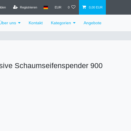
lden
Registrieren
EUR
0
0,00 EUR
Über uns
Kontakt
Kategorien
Angebote
usive Schaumseifenspender 900