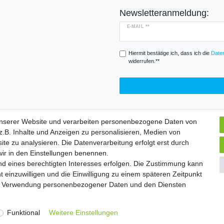
Newsletteranmeldung:
E-MAIL **
Hiermit bestätige ich, dass ich die
Daten
widerrufen.**
unserer Website und verarbeiten personenbezogene Daten von
.B. Inhalte und Anzeigen zu personalisieren, Medien von
Widerrufs­formular
Impressum
Daten­schutz­erklärung
A
ite zu analysieren. Die Datenverarbeitung erfolgt erst durch
 wir in den Einstellungen benennen.
nd eines berechtigten Interesses erfolgen. Die Zustimmung kann
chte vorbehalten. | Angebote gelten nur für Industrie, Handel, Handwer
t einzuwilligen und die Einwilligung zu einem späteren Zeitpunkt
zur Verwendung personenbezogener Daten und den Diensten
Widerrufs­formular
Impressum
Daten­schutz­erklärung
A
Funktional
Weitere Einstellungen