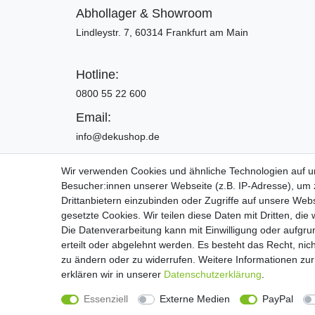
Abhollager & Showroom
Lindleystr. 7, 60314 Frankfurt am Main
Hotline:
0800 55 22 600
Email:
info@dekushop.de
Wir verwenden Cookies und ähnliche Technologien auf 
Besucher:innen unserer Webseite (z.B. IP-Adresse), um z
Widerrufs­recht
Drittanbietern einzubinden oder Zugriffe auf unsere Webs
gesetzte Cookies. Wir teilen diese Daten mit Dritten, die
Die Datenverarbeitung kann mit Einwilligung oder aufgru
Copyright 2016 | Dekushop.de | Alle Re
erteilt oder abgelehnt werden. Es besteht das Recht, nich
zu ändern oder zu widerrufen. Weitere Informationen 
erklären wir in unserer
Daten­schutz­erklärung
.
Widerrufs­recht
Essenziell
Externe Medien
PayPal