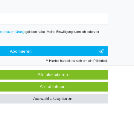
­schutz­erklärung
gelesen habe. Meine Einwilligung kann ich jederzeit
Abonnieren
** Hierbei handelt es sich um ein Pflichtfeld.
Alle akzeptieren
GB
Kontakt
Alle ablehnen
Auswahl akzeptieren
k und Gewerbe. Preise zzgl. gesetzl. Mwst.
GB
Kontakt