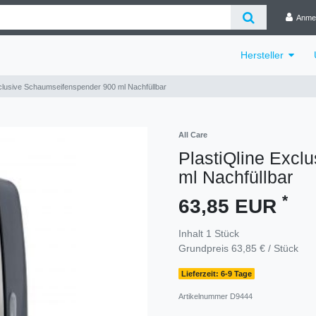
Anme
Hersteller
xclusive Schaumseifenspender 900 ml Nachfüllbar
All Care
PlastiQline Excl
ml Nachfüllbar
*
63,85 EUR
Inhalt
1
Stück
Grundpreis
63,85 € / Stück
Lieferzeit: 6-9 Tage
Artikelnummer
D9444