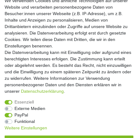
Wir verwenden Cookies und ähnliche Technologien auf unserer
Website und verarbeiten personenbezogene Daten von
Hiermit bestätige ich, dass ich die
Daten­schutz­erklärung
gelesen habe. Meine
Besucher:innen unserer Webseite (z.B. IP-Adresse), um z.B.
Einwilligung kann ich jederzeit widerrufen.**
Inhalte und Anzeigen zu personalisieren, Medien von
Drittanbietern einzubinden oder Zugriffe auf unsere Website zu
Abonnieren
analysieren. Die Datenverarbeitung erfolgt erst durch gesetzte
Cookies. Wir teilen diese Daten mit Dritten, die wir in den
** Hierbei handelt es sich um ein Pflichtfeld.
Einstellungen benennen.
Die Datenverarbeitung kann mit Einwilligung oder aufgrund eines
Widerrufs­recht
Widerrufs­formular
Impressum
berechtigten Interesses erfolgen. Die Zustimmung kann erteilt
oder abgelehnt werden. Es besteht das Recht, nicht einzuwilligen
und die Einwilligung zu einem späteren Zeitpunkt zu ändern oder
Daten­schutz­erklärung
AGB
Kontakt
zu widerrufen. Weitere Informationen zur Verwendung
personenbezogener Daten und den Diensten erklären wir in
unserer
Daten­schutz­erklärung
.
Copyright 2016 | Dekushop.de | Alle Rechte vorbehalten. |
Essenziell
Angebote gelten nur für Industrie, Handel, Handwerk und
Externe Medien
Gewerbe. Preise zzgl. gesetzl. Mwst.
PayPal
Funktional
Weitere Einstellungen
Widerrufs­recht
Widerrufs­formular
Impressum