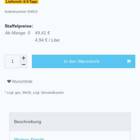
Lieferzeit: 6-9 Tage
Artikelnummer
D4814
Staffelpreise:
Ab Menge: 5
49,41 €
4,94 € / Liter
In den Warenkorb
Wunschliste
* zzgl. ges. MwSt. zzgl.
Versandkosten
Beschreibung
Weitere Details