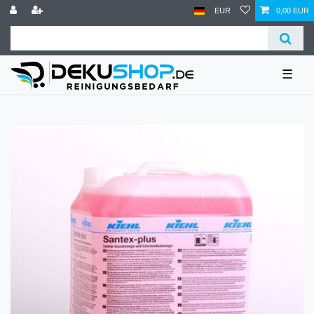
EUR
0,00 EUR
☰