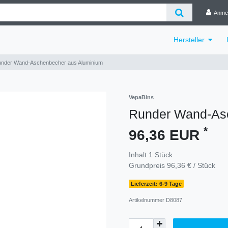
Anme
Hersteller
nder Wand-Aschenbecher aus Aluminium
VepaBins
Runder Wand-As
*
96,36 EUR
Inhalt
1
Stück
Grundpreis
96,36 € / Stück
Lieferzeit: 6-9 Tage
Artikelnummer
D8087