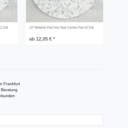
2 Zoll
13" Melamin Pad One Step Combo Pad 13 Zoll
ab 12,05 € *
m Frankfurt
e Beratung
mmkunden