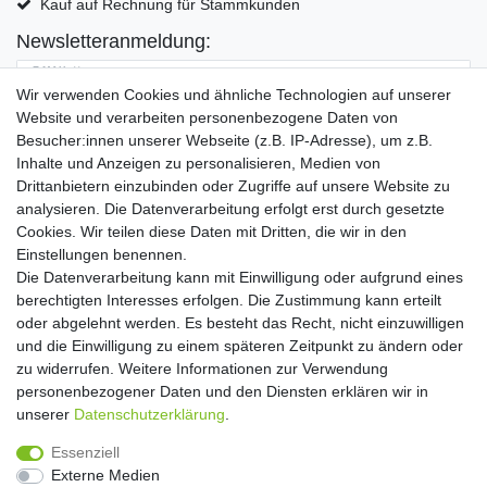
Kauf auf Rechnung für Stammkunden
Newsletteranmeldung:
E-MAIL **
Wir verwenden Cookies und ähnliche Technologien auf unserer
Website und verarbeiten personenbezogene Daten von
Hiermit bestätige ich, dass ich die
Daten­schutz­erklärung
gelesen habe. Meine
Besucher:innen unserer Webseite (z.B. IP-Adresse), um z.B.
Einwilligung kann ich jederzeit widerrufen.**
Inhalte und Anzeigen zu personalisieren, Medien von
Drittanbietern einzubinden oder Zugriffe auf unsere Website zu
Abonnieren
analysieren. Die Datenverarbeitung erfolgt erst durch gesetzte
Cookies. Wir teilen diese Daten mit Dritten, die wir in den
** Hierbei handelt es sich um ein Pflichtfeld.
Einstellungen benennen.
Die Datenverarbeitung kann mit Einwilligung oder aufgrund eines
Widerrufs­recht
Widerrufs­formular
Impressum
berechtigten Interesses erfolgen. Die Zustimmung kann erteilt
oder abgelehnt werden. Es besteht das Recht, nicht einzuwilligen
und die Einwilligung zu einem späteren Zeitpunkt zu ändern oder
Daten­schutz­erklärung
AGB
Kontakt
zu widerrufen. Weitere Informationen zur Verwendung
personenbezogener Daten und den Diensten erklären wir in
unserer
Daten­schutz­erklärung
.
Copyright 2016 | Dekushop.de | Alle Rechte vorbehalten. |
Essenziell
Angebote gelten nur für Industrie, Handel, Handwerk und
Externe Medien