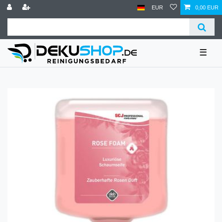
EUR
0,00 EUR
☰