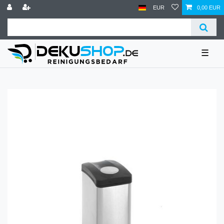
EUR
0,00 EUR
☰