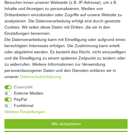
Besucher:innen unserer Webseite (z.B. IP-Adresse), um z.B.
Einwilligung kann ich jederzeit widerrufen.**
Inhalte und Anzeigen zu personalisieren, Medien von
Drittanbietern einzubinden oder Zugriffe auf unsere Website zu
Abonnieren
analysieren. Die Datenverarbeitung erfolgt erst durch gesetzte
Cookies. Wir teilen diese Daten mit Dritten, die wir in den
** Hierbei handelt es sich um ein Pflichtfeld.
Einstellungen benennen.
Die Datenverarbeitung kann mit Einwilligung oder aufgrund eines
Widerrufs­recht
Widerrufs­formular
Impressum
berechtigten Interesses erfolgen. Die Zustimmung kann erteilt
oder abgelehnt werden. Es besteht das Recht, nicht einzuwilligen
und die Einwilligung zu einem späteren Zeitpunkt zu ändern oder
Daten­schutz­erklärung
AGB
Kontakt
zu widerrufen. Weitere Informationen zur Verwendung
personenbezogener Daten und den Diensten erklären wir in
unserer
Daten­schutz­erklärung
.
Copyright 2016 | Dekushop.de | Alle Rechte vorbehalten. |
Essenziell
Angebote gelten nur für Industrie, Handel, Handwerk und
Externe Medien
Gewerbe. Preise zzgl. gesetzl. Mwst.
PayPal
Funktional
Weitere Einstellungen
Widerrufs­recht
Widerrufs­formular
Impressum
Alle akzeptieren
Daten­schutz­erklärung
AGB
Kontakt