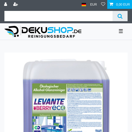
EUR
0,00 EUR
☰