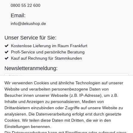
0800 55 22 600
Email:
info@dekushop.de
Unser Service für Sie:
Kostenlose Lieferung im Raum Frankfurt
Profi-Service und persönliche Beratung
Kauf auf Rechnung für Stammkunden
Newsletteranmeldung:
E-MAIL **
Wir verwenden Cookies und ähnliche Technologien auf unserer
Website und verarbeiten personenbezogene Daten von
Hiermit bestätige ich, dass ich die
Daten­schutz­erklärung
gelesen habe. Meine
Besucher:innen unserer Webseite (z.B. IP-Adresse), um z.B.
Einwilligung kann ich jederzeit widerrufen.**
Inhalte und Anzeigen zu personalisieren, Medien von
Drittanbietern einzubinden oder Zugriffe auf unsere Website zu
Abonnieren
analysieren. Die Datenverarbeitung erfolgt erst durch gesetzte
Cookies. Wir teilen diese Daten mit Dritten, die wir in den
** Hierbei handelt es sich um ein Pflichtfeld.
Einstellungen benennen.
Die Datenverarbeitung kann mit Einwilligung oder aufgrund eines