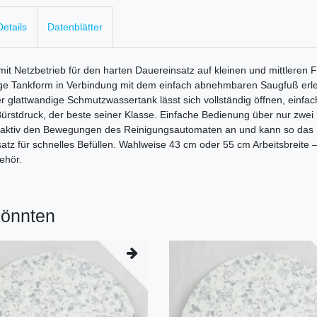
etails
Datenblätter
t Netzbetrieb für den harten Dauereinsatz auf kleinen und mittleren 
e Tankform in Verbindung mit dem einfach abnehmbaren Saugfuß erlei
er glattwandige Schmutzwassertank lässt sich vollständig öffnen, einfa
stdruck, der beste seiner Klasse. Einfache Bedienung über nur zwei 
ng aktiv den Bewegungen des Reinigungsautomaten an und kann so das
z für schnelles Befüllen. Wahlweise 43 cm oder 55 cm Arbeitsbreite – f
ehör.
könnten