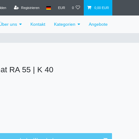
lden
Registrieren
EUR
0
0,00 EUR
Über uns
Kontakt
Kategorien
Angebote
at RA 55 | K 40