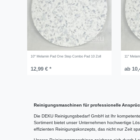
10" Melamin Pad One Step Combo Pad 10 Zoll
11" Melam
12,99 € *
ab 10,
Reinigungsmaschinen für professionelle Anspr
Die DEKU Reinigungsbedarf GmbH ist Ihr kompetenter
Sortiment bietet unser Unternehmen hochwertige Lösu
effizienten Reinigungskonzepts, das nicht nur Zeit sp
Unsere Reinigungsmaschinen zeichnen sich durch Lang