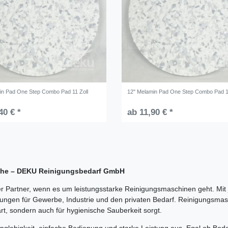
in Pad One Step Combo Pad 11 Zoll
12" Melamin Pad One Step Combo Pad 1
40 € *
ab 11,90 € *
üche – DEKU Reinigungsbedarf GmbH
 Partner, wenn es um leistungsstarke Reinigungsmaschinen geht. Mi
ngen für Gewerbe, Industrie und den privaten Bedarf. Reinigungsmasch
art, sondern auch für hygienische Sauberkeit sorgt.
lebigkeit, einfache Bedienung und starke Leistung aus. Egal ob Boden