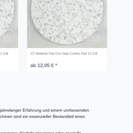
2 Zoll
13" Melamin Pad One Step Combo Pad 13 Zoll
ab 12,05 € *
t jahrelanger Erfahrung und einem umfassenden
inen sind ein essenzieller Bestandteil eines
reiniger, Hochdruckreiniger oder spezielle