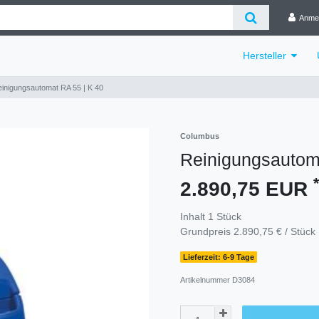
Anme
Hersteller
inigungsautomat RA 55 | K 40
Columbus
Reinigungsautom
*
2.890,75 EUR
Inhalt
1
Stück
Grundpreis
2.890,75 € / Stück
Lieferzeit: 6-9 Tage
Artikelnummer
D3084