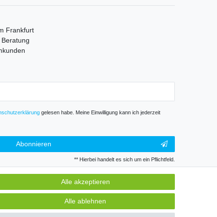
m Frankfurt
e Beratung
mmkunden
­schutz­erklärung
gelesen habe. Meine Einwilligung kann ich jederzeit
Abonnieren
** Hierbei handelt es sich um ein Pflichtfeld.
Alle akzeptieren
GB
Kontakt
Alle ablehnen