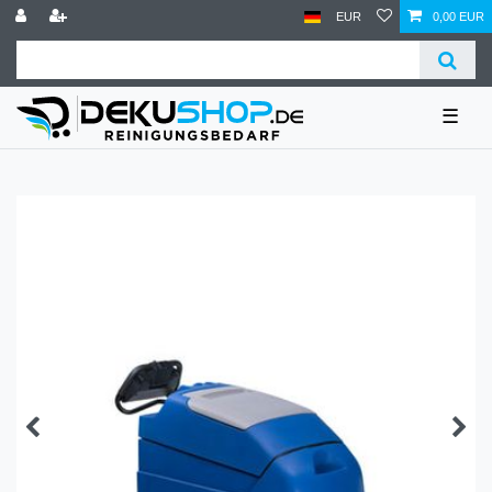
EUR
0,00 EUR
☰