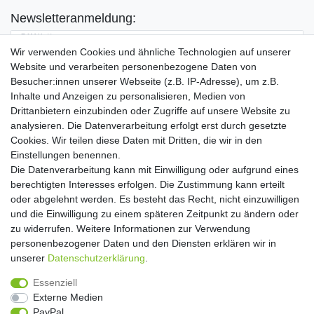
Newsletteranmeldung:
E-MAIL **
Wir verwenden Cookies und ähnliche Technologien auf unserer
Website und verarbeiten personenbezogene Daten von
Hiermit bestätige ich, dass ich die
Daten­schutz­erklärung
gelesen habe. Meine
Besucher:innen unserer Webseite (z.B. IP-Adresse), um z.B.
Einwilligung kann ich jederzeit widerrufen.**
Inhalte und Anzeigen zu personalisieren, Medien von
Drittanbietern einzubinden oder Zugriffe auf unsere Website zu
Abonnieren
analysieren. Die Datenverarbeitung erfolgt erst durch gesetzte
Cookies. Wir teilen diese Daten mit Dritten, die wir in den
** Hierbei handelt es sich um ein Pflichtfeld.
Einstellungen benennen.
Die Datenverarbeitung kann mit Einwilligung oder aufgrund eines
Widerrufs­recht
Widerrufs­formular
Impressum
berechtigten Interesses erfolgen. Die Zustimmung kann erteilt
oder abgelehnt werden. Es besteht das Recht, nicht einzuwilligen
und die Einwilligung zu einem späteren Zeitpunkt zu ändern oder
Daten­schutz­erklärung
AGB
Kontakt
zu widerrufen. Weitere Informationen zur Verwendung
personenbezogener Daten und den Diensten erklären wir in
unserer
Daten­schutz­erklärung
.
Copyright 2016 | Dekushop.de | Alle Rechte vorbehalten. |
Essenziell
Angebote gelten nur für Industrie, Handel, Handwerk und
Externe Medien
Gewerbe. Preise zzgl. gesetzl. Mwst.
PayPal