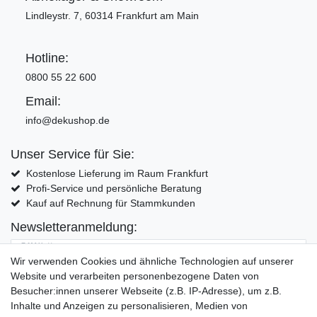
Lindleystr. 7, 60314 Frankfurt am Main
Hotline:
0800 55 22 600
Email:
info@dekushop.de
Unser Service für Sie:
Kostenlose Lieferung im Raum Frankfurt
Profi-Service und persönliche Beratung
Kauf auf Rechnung für Stammkunden
Newsletteranmeldung:
E-MAIL **
Wir verwenden Cookies und ähnliche Technologien auf unserer
Website und verarbeiten personenbezogene Daten von
Hiermit bestätige ich, dass ich die
Daten­schutz­erklärung
gelesen habe. Meine
Besucher:innen unserer Webseite (z.B. IP-Adresse), um z.B.
Einwilligung kann ich jederzeit widerrufen.**
Inhalte und Anzeigen zu personalisieren, Medien von