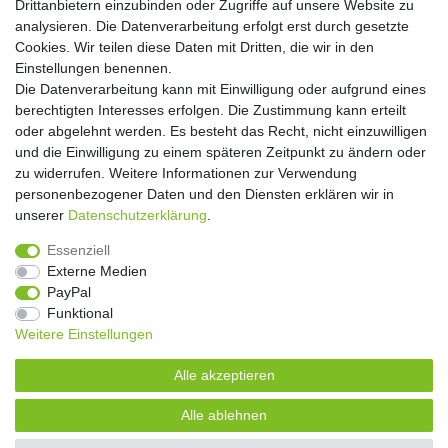
Drittanbietern einzubinden oder Zugriffe auf unsere Website zu
Abonnieren
analysieren. Die Datenverarbeitung erfolgt erst durch gesetzte
Cookies. Wir teilen diese Daten mit Dritten, die wir in den
** Hierbei handelt es sich um ein Pflichtfeld.
Einstellungen benennen.
Die Datenverarbeitung kann mit Einwilligung oder aufgrund eines
Widerrufs­recht
Widerrufs­formular
Impressum
berechtigten Interesses erfolgen. Die Zustimmung kann erteilt
oder abgelehnt werden. Es besteht das Recht, nicht einzuwilligen
und die Einwilligung zu einem späteren Zeitpunkt zu ändern oder
Daten­schutz­erklärung
AGB
Kontakt
zu widerrufen. Weitere Informationen zur Verwendung
personenbezogener Daten und den Diensten erklären wir in
unserer
Daten­schutz­erklärung
.
Copyright 2016 | Dekushop.de | Alle Rechte vorbehalten. |
Essenziell
Angebote gelten nur für Industrie, Handel, Handwerk und
Externe Medien
Gewerbe. Preise zzgl. gesetzl. Mwst.
PayPal
Funktional
Weitere Einstellungen
Widerrufs­recht
Widerrufs­formular
Impressum
Alle akzeptieren
Daten­schutz­erklärung
AGB
Kontakt
Alle ablehnen