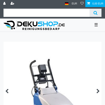
EUR
0,00 EUR
☰