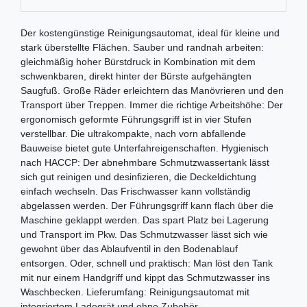
Der kostengünstige Reinigungsautomat, ideal für kleine und
stark überstellte Flächen. Sauber und randnah arbeiten:
gleichmäßig hoher Bürstdruck in Kombination mit dem
schwenkbaren, direkt hinter der Bürste aufgehängten
Saugfuß. Große Räder erleichtern das Manövrieren und den
Transport über Treppen. Immer die richtige Arbeitshöhe: Der
ergonomisch geformte Führungsgriff ist in vier Stufen
verstellbar. Die ultrakompakte, nach vorn abfallende
Bauweise bietet gute Unterfahreigenschaften. Hygienisch
nach HACCP: Der abnehmbare Schmutzwassertank lässt
sich gut reinigen und desinfizieren, die Deckeldichtung
einfach wechseln. Das Frischwasser kann vollständig
abgelassen werden. Der Führungsgriff kann flach über die
Maschine geklappt werden. Das spart Platz bei Lagerung
und Transport im Pkw. Das Schmutzwasser lässt sich wie
gewohnt über das Ablaufventil in den Bodenablauf
entsorgen. Oder, schnell und praktisch: Man löst den Tank
mit nur einem Handgriff und kippt das Schmutzwasser ins
Waschbecken. Lieferumfang: Reinigungsautomat mit
integriertem Ladegrät und ohne Zubehör.